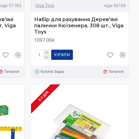
viga-51765
Viga Toys
viga-56166
в'яні
Набір для рахування Дерев'яні
, Viga
палички Кюїзенера, 308 шт., Viga
Toys
1097.00₴
КУПИТИ
Питання
Купити Зараз
Питання
2-3 ДНІ