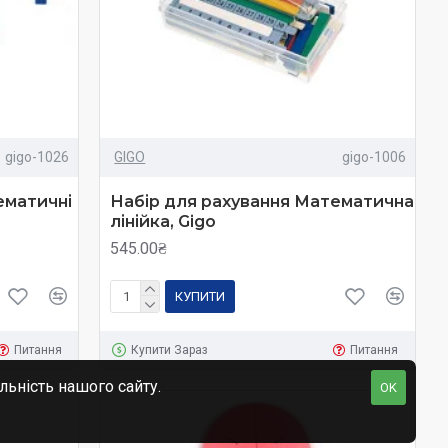
gigo-1026
GIGO
gigo-1006
ематичні
Набір для рахування Математична
лінійка, Gigo
545.00₴
КУПИТИ
Питання
Купити Зараз
Питання
льність нашого сайту.
OK