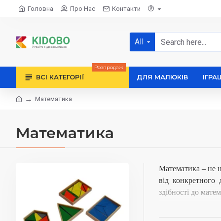
Головна
Про Нас
Контакти
All
Розпродаж
ВСІ КАТЕГОРІЇ
ДЛЯ МАЛЮКІВ
ІГРА
Математика
Математика
Математика – не н
від конкретного 
здібності до мате
Матеріали Монтесс