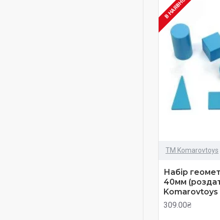
В НАЯВНОСТІ
ТМ Komarovtoys
Набір геомет
40мм (розда
Komarovtoys
309.00₴