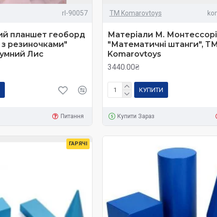
rl-90057
ТМ Komarovtoys
ko
ет-магазині
Kidibo
купити Монтессорі матеріали математика спр
 Навпаки, чим раніше розвивати у дитини математичні здібності,
й планшет геоборд
Матеріали М. Монтессорі
 з резиночками"
"Математичні штанги", Т
али з математики - найкращий помічник у світі цифр та знаків з
зумний Лис
Komarovtoys
3440.00₴
КУПИТИ
Питання
Купити Зараз
ГАРЯЧІ