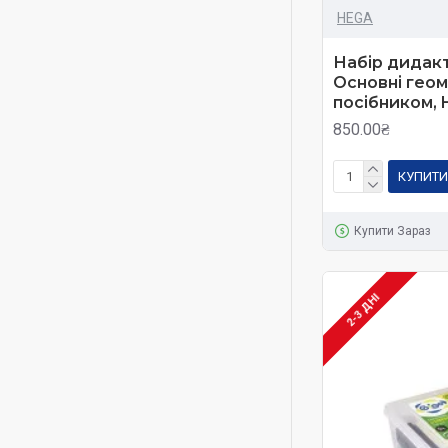
HEGA
Набір дидак
Основні геом
посібником,
850.00₴
КУПИТИ
Купити Зараз
2-3 ДНІ