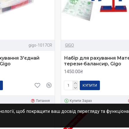
gigo-1017CR
GIGO
хування З'єднай
Набір для рахування Мат
 Gigo
терези-балансир, Gigo
1450.00₴
КУПИТИ
Питання
Купити Зараз
нології, щоб покращити ваш досвід перегляду та функціона
В НАЯВНОСТІ