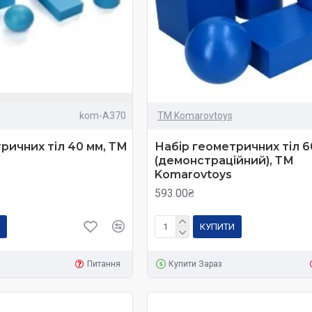
kom-A370
ТМ Komarovtoys
ричних тіл 40 мм, ТМ
Набір геометричних тіл 6
(демонстраційний), ТМ
Komarovtoys
593.00₴
КУПИТИ
Питання
Купити Зараз