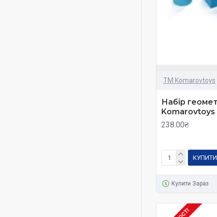
ТМ Komarovtoys
Набір геомет
Komarovtoys
238.00₴
КУПИТИ
Купити Зараз