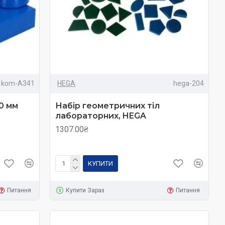
kom-A341
HEGA
hega-204
0 мм
Набір геометричних тіл
лабораторних, HEGA
1307.00₴
КУПИТИ
Питання
Купити Зараз
Питання