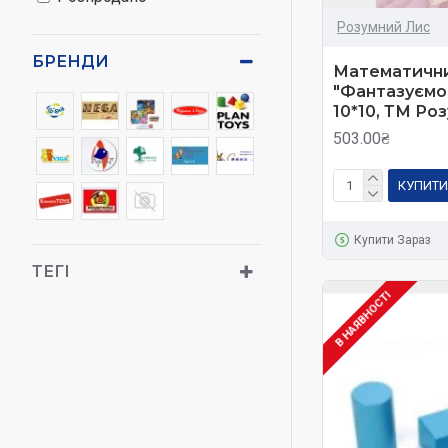
Розумний Лис
У нашому інтерн
дошкільного віку.
БРЕНДИ
Математични
"Фантазуємо
Монтессорі матері
10*10, ТМ Ро
503.00₴
КУПИТИ
Купити Зараз
ТЕГІ
В НАЯВНОСТІ