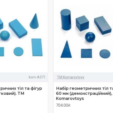
kom-A371
ТМ Komarovtoys
ричних тіл та фігур
Набір геометричних тіл т
тковий). ТМ
60 мм (демонстраційний),
Komarovtoys
704.00₴