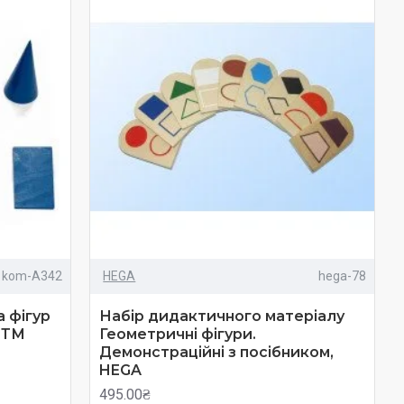
kom-A342
HEGA
hega-78
а фігур
Набір дидактичного матеріалу
 ТМ
Геометричні фігури.
Демонстраційні з посібником,
HEGA
495.00₴