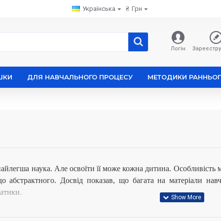
Українська
₴
Грн
Логін
Зареєстру
ШКИ
ДЛЯ НАВЧАЛЬНОГО ПРОЦЕСУ
МЕТОДИКИ РАННЬОГ
айлегша наука. Але освоїти її може кожна дитина. Особливість 
до абстрактного. Досвід показав, що багата на матеріали на
матики.
орі з математики дуже подобаються дітям. Завдяки їм набагато 