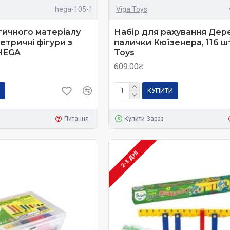
hega-105-1
Viga Toys
тичного матеріалу
Набір для рахування Дере
етричні фігури з
палички Кюїзенера, 116 шт
 HEGA
Toys
609.00₴
КУПИТИ
Питання
Купити Зараз
2-3 ДНІ