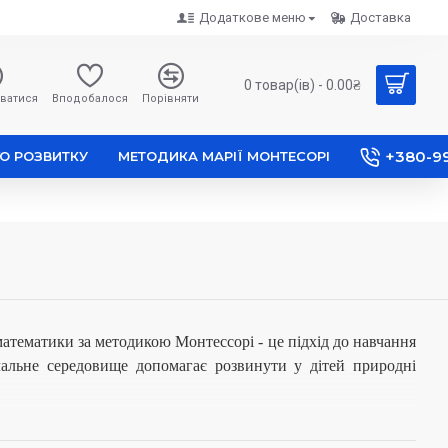
Додаткове меню
Доставка
0 товар(ів) - 0.00₴
ватися
Вподобалося
Порівняти
+380-9
О РОЗВИТКУ
МЕТОДИКА МАРІЇ МОНТЕСОРІ
математики за методикою Монтессорі - це підхід до навчання
вчальне середовище допомагає розвинути у дітей природні
простіше освоюються додавання, віднімання, дроби, таблиця