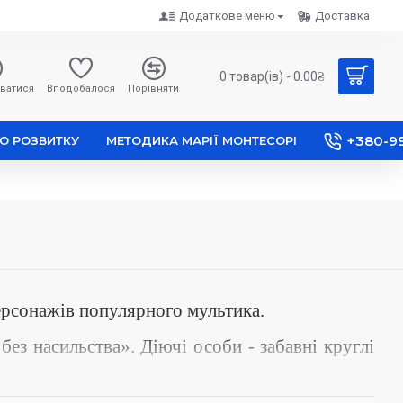
Додаткове меню
Доставка
0 товар(ів) - 0.00₴
ватися
Вподобалося
Порівняти
+380-9
О РОЗВИТКУ
МЕТОДИКА МАРІЇ МОНТЕСОРІ
ерсонажів популярного мультика.
без насильства». Діючі особи - забавні круглі
емає негативних героїв. Недарма вони так