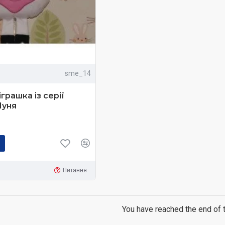
sme_14
грашка із серії
Муня
Питання
You have reached the end of th