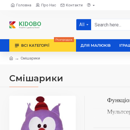
Головна
Про Нас
Контакти
All
Розпродаж
ВСІ КАТЕГОРІЇ
ДЛЯ МАЛЮКІВ
ІГРА
Смішарики
Смішарики
Ф
ункціо
Мультсер
істоти, форм
подобаються 