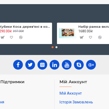
Кубики Коса дерев'яні в коробці
290.00₴
1680.00₴
397.00₴
 Підтримки
Мій Аккоунт
Мій Аккоунт
ня
Історія Замовлень