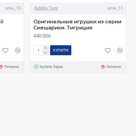
sme_15
Kidobo Toys
sme_11
ії
Оригинальные игрушки из серии
Смешарики. Тигриция
440.00₴
КУПИТИ
Питання
Купити Зараз
Питання