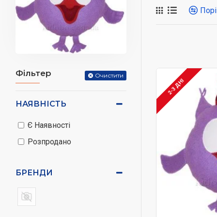
Порі
Ексклюзи
подушки виго
Робіть в
Фільтер
Очистити
2-3 ДНІ
НАЯВНІСТЬ
Є Наявності
Розпродано
БРЕНДИ