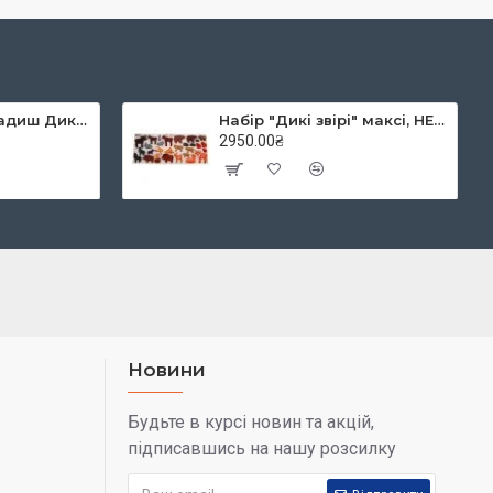
Набір рамка-вкладиш Дикі звірі,ТМ HEGA
Набір "Дикі звірі" максі, HEGA
2950.00₴
Новини
Будьте в курсі новин та акцій,
підписавшись на нашу розсилку