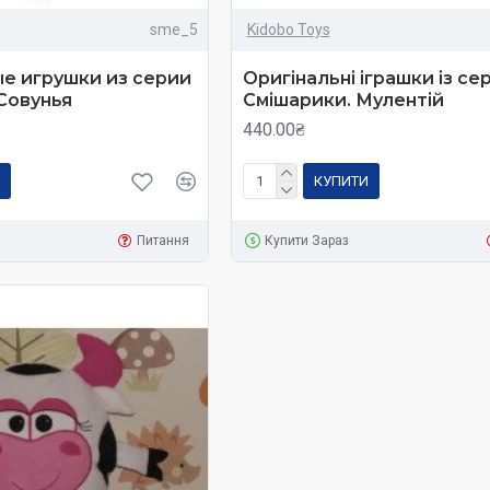
sme_5
Kidobo Toys
е игрушки из серии
Оригінальні іграшки із сер
Совунья
Смішарики. Мулентій
440.00₴
КУПИТИ
Питання
Купити Зараз