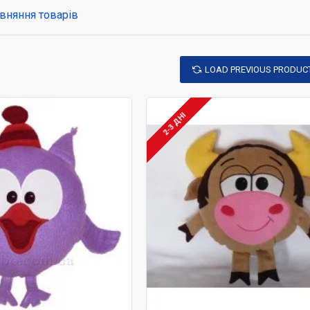
вняння товарів
вна серія, ви можете купити м'які іграшки змішув
товляються на замовлення KIDOBO TOYS турботл
LOAD PREVIOUS PRODUC
ибір! Дитині сподобається!
2-3 ДНІ