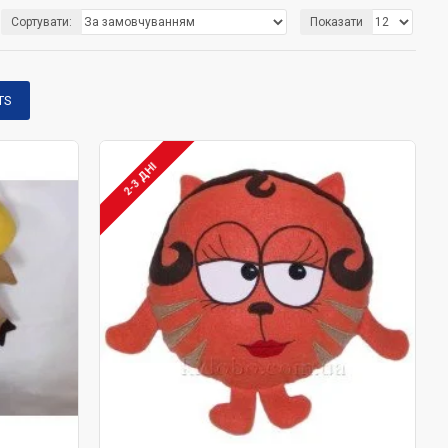
Сортувати:
Показати
ачі тільки в нашому магазині, іграшки-
ивими українськими майстрами.
TS
2-3 ДНІ