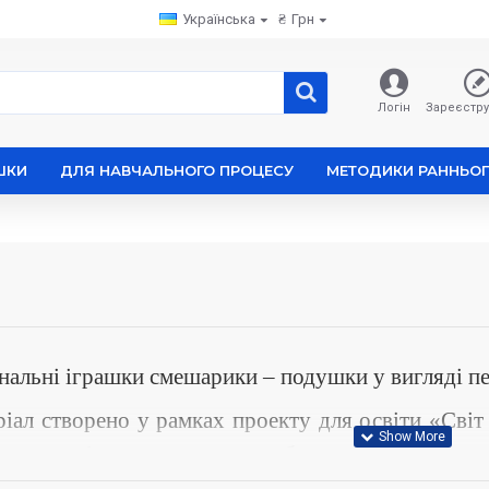
Українська
₴
Грн
Логін
Зареєстру
ШКИ
ДЛЯ НАВЧАЛЬНОГО ПРОЦЕСУ
МЕТОДИКИ РАННЬОГ
нальні іграшки смешарики – подушки у вигляді п
іал створено у рамках проекту для освіти «Світ 
а яких підкреслює їхню доброту.
У мультику н
дітям.