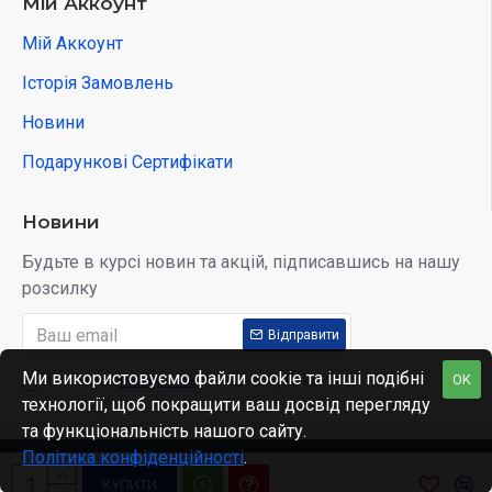
Мій Аккоунт
Мій Аккоунт
Історія Замовлень
Новини
Подарункові Сертифікати
Новини
Будьте в курсі новин та акцій, підписавшись на нашу
розсилку
Відправити
Ми використовуємо файли cookie та інші подібні
OK
Я прочитав
Privacy Policy
і згоден з умовами
технології, щоб покращити ваш досвід перегляду
та функціональність нашого сайту.
Політика конфіденційності
.
Copyright © 2022, Kidobo, All Rights Reserved
КУПИТИ