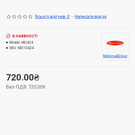
Розмір упаковки: 7.6 х 24.1 х 30.5 см
Всього відгуків: 0
-
Написати відгук
В НАЯВНОСТІ
Model:
MD424
SKU:
MD10424
Melissa&Doug
720.00₴
Без ПДВ: 720.00₴