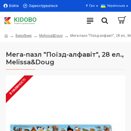
Віійти
Зареєструватися
₴
Грн
Українська
Виробник
Melissa&Doug
Мега-пазл "Поїзд-алфавіт", 28 ел., 
Мега-пазл "Поїзд-алфавіт", 28 ел.,
Melissa&Doug
В НАЯВНОСТІ