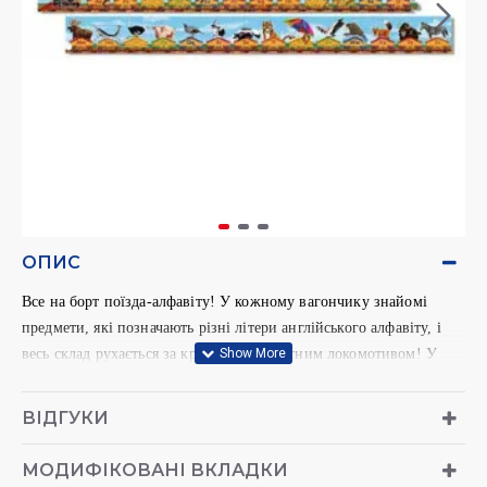
ОПИС
Все на борт поїзда-алфавіту! У кожному вагончику знайомі
предмети, які позначають різні літери англійського алфавіту, і
весь склад рухається за красивим блакитним локомотивом! У
цьому наборі 28 фрагментів з екстра-щільного картону з
поверхнею Easy-Clean, що дозволить іграшці виглядати новою
ВІДГУКИ
якомога довше. А в зібраному стані поїзд простягнеться на 3
метри!
МОДИФІКОВАНІ ВКЛАДКИ