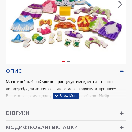
ОПИС
Магнітний набір «Одягни Принцесу» складається з цілого
«гардеробу», за допомогою якого можна одягнути принцесу
Елізу, при цьому щоразу створювати нові образи. Набір
допоможе дитині розвинути почуття смаку та творчі здібності.
Всі елементи набору виготовлені з натурального дерева, лицьова
ВІДГУКИ
сторона покрита шаром спеціального екологічного чистого
покриття, яке оберігає малюнок від витирання та вицвітання, а з
МОДИФІКОВАНІ ВКЛАДКИ
зворотного боку розташований магніт.