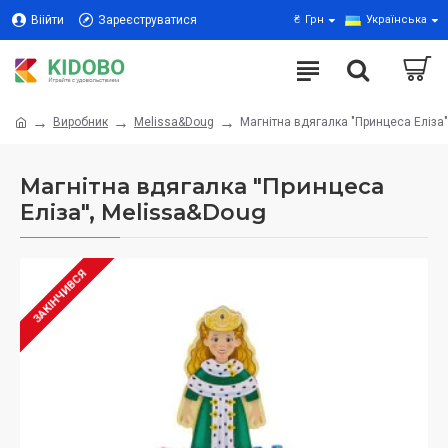
Віійти
Зареєструватися
₴
Грн
Українська
Виробник
Melissa&Doug
Магнітна вдягалка "Принцеса Еліза
Магнітна вдягалка "Принцеса
Еліза", Melissa&Doug
ЗАКІНЧИВСЯ