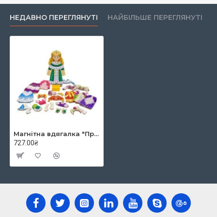
НЕДАВНО ПЕРЕГЛЯНУТІ
НАЙБІЛЬШЕ ПЕРЕГЛЯНУТІ
Магнітна вдягалка "Принцеса Еліза", Melissa&Doug
727.00₴