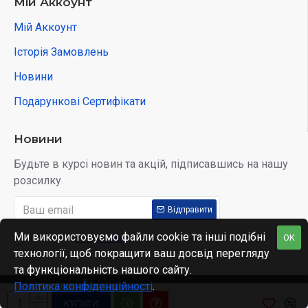
Мій Аккоунт
Мій Аккоунт
Історія Замовлень
Новини
Подарункові Сертифікати
Новини
Будьте в курсі новин та акцій, підписавшись на нашу
розсилку
Відправити
Ми використовуємо файли cookie та інші подібні
OK
Я прочитав
Privacy Policy
і згоден з умовами
технології, щоб покращити ваш досвід перегляду
та функціональність нашого сайту.
Політика конфіденційності
.
Copyright © 2022, Kidobo, All Rights Reserved
КУПИТИ