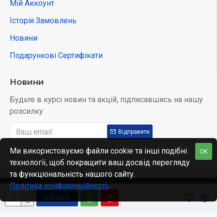
Мій Аккоунт
Історія Замовлень
Новини
Подарункові Сертифікати
Новини
Будьте в курсі новин та акцій, підписавшись на нашу
розсилку
Відправити
Ми використовуємо файли cookie та інші подібні
OK
Я прочитав
Privacy Policy
і згоден з умовами
технології, щоб покращити ваш досвід перегляду
та функціональність нашого сайту.
Політика конфіденційності
.
Copyright © 2022, Kidobo, All Rights Reserved
КУПИТИ