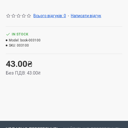
есть комментарий для взрослого, который позволяет
оценить ответ малыша.
Всього відгуків: 0
-
Написати відгук
IN STOCK
Model:
book-003100
SKU:
003100
43.00₴
Без ПДВ: 43.00₴