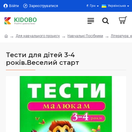
Віійти
Зареєструватися
₴
Грн
Українська
Для навчального процесу
Навчальні Посібники
Література: 
Тести для дітей 3-4
років.Веселий старт