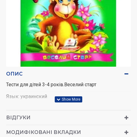
ОПИС
Тести для дітей 3-4 років.Веселий старт
Язык: украинский
Самое время закладывать фундамент знаний и
развивать интеллектуальные способности малыша.
ВІДГУКИ
Занимаясь по этой книжке вы сможете развить у
ребенка внимание, логику, помять. В каждом задании
МОДИФІКОВАНІ ВКЛАДКИ