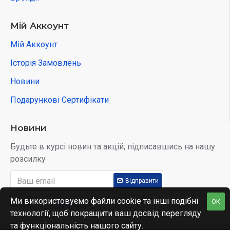
Мій Аккоунт
Мій Аккоунт
Історія Замовлень
Новини
Подарункові Сертифікати
Новини
Будьте в курсі новин та акцій, підписавшись на нашу
розсилку
Відправити
Ми використовуємо файли cookie та інші подібні
OK
Я прочитав
Privacy Policy
і згоден з умовами
технології, щоб покращити ваш досвід перегляду
та функціональність нашого сайту.