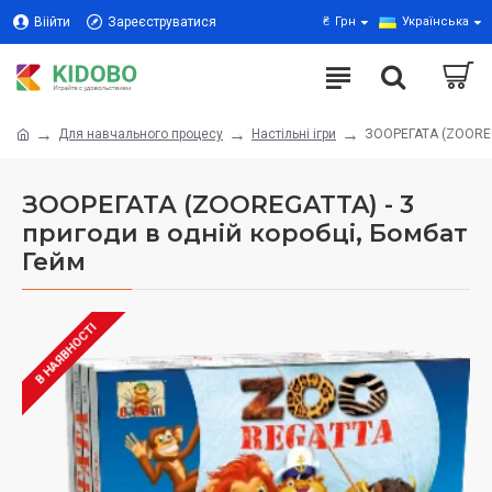
Віійти
Зареєструватися
₴
Грн
Українська
Для навчального процесу
Настільні ігри
ЗООРЕГАТА (ZOOREGA
ЗООРЕГАТА (ZOOREGATTA) - 3
пригоди в одній коробці, Бомбат
Гейм
В НАЯВНОСТІ