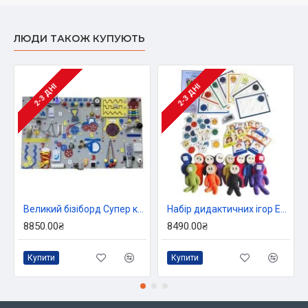
ЛЮДИ ТАКОЖ КУПУЮТЬ
2-3 ДНІ
2-3 ДНІ
Великий бізіборд Супер кмітливість, TIA-SPORT
Набір дидактичних ігор Емоції з повним методичним посібником, HEGA
8850.00₴
8490.00₴
Купити
Купити