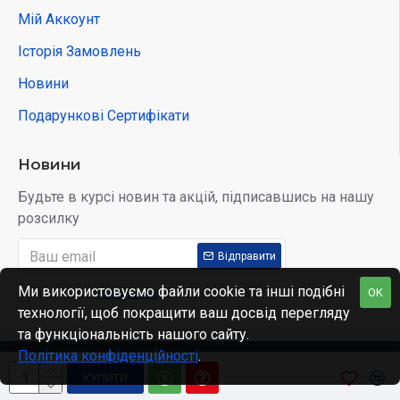
Мій Аккоунт
Історія Замовлень
Новини
Подарункові Сертифікати
Новини
Будьте в курсі новин та акцій, підписавшись на нашу
розсилку
Відправити
Ми використовуємо файли cookie та інші подібні
OK
Я прочитав
Privacy Policy
і згоден з умовами
технології, щоб покращити ваш досвід перегляду
та функціональність нашого сайту.
Політика конфіденційності
.
Copyright © 2022, Kidobo, All Rights Reserved
КУПИТИ