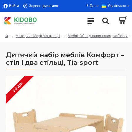
Віійти
Зареєструватися
₴
Грн
Українська
Методика Марії Монтесорі
Меблі. Обладнання класу, кабінету
Дитячий набір меблів Комфорт –
стіл і два стільці, Tia-sport
2-3 ДНІ