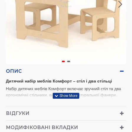
ОПИС
Дитячий набір меблів Комфорт – стіл і два стільці
Набір дитячих меблів Комфорт включає зручний стіл та два
ергономічні стільчики, виготовлені з натуральної фанери.
Мінімалістичний дизайн із заокругленими краями робить
меблі безпечними для дітей, а надійна конструкція
ВІДГУКИ
забезпечує стійкість і довговічність. Завдяки легким ручкам-
переноскам у спинках стільців і на столі, комплект легко
переставляти в будь-яке місце кімнати. Ідеально підходить
МОДИФІКОВАНІ ВКЛАДКИ