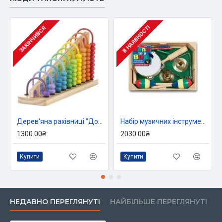
В НАЯВНОСТІ
ЗАКІНЧИВСЯ
Дерев'яна рахівниці "Додавання і віднімання", Melissa&Doug
Набір музичних інструментів, Melissa&Doug
1300.00₴
2030.00₴
Купити
Купити
НЕДАВНО ПЕРЕГЛЯНУТІ
НАЙБІЛЬШЕ ПЕРЕГЛЯНУТІ