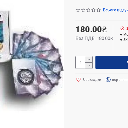
8+
Всього відгук
180.00₴
Mo
Без ПДВ: 180.00₴
SK
В закладки
порівнян