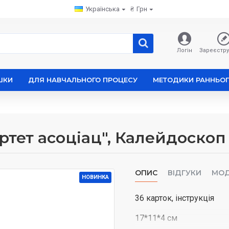
Українська
₴
Грн
Логін
Зареєстру
ШКИ
ДЛЯ НАВЧАЛЬНОГО ПРОЦЕСУ
МЕТОДИКИ РАННЬОГ
артет асоціац", Калейдоскоп
ОПИС
ВІДГУКИ
МОД
НОВИНКА
36 карток, інструкція
17*11*4 см