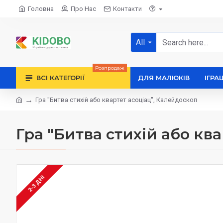
Головна
Про Нас
Контакти
All
Розпродаж
ВСІ КАТЕГОРІЇ
ДЛЯ МАЛЮКІВ
ІГРА
Гра "Битва стихій або квартет асоціац", Калейдоскоп
Гра "Битва стихій або кв
2-3 ДНІ