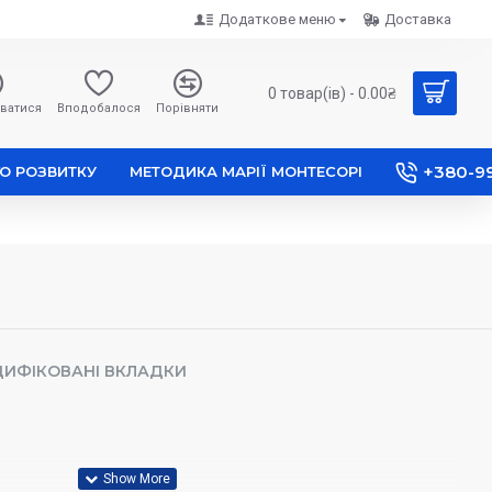
Додаткове меню
Доставка
0 товар(ів) - 0.00₴
ватися
Вподобалося
Порівняти
+380-9
О РОЗВИТКУ
МЕТОДИКА МАРІЇ МОНТЕСОРІ
ИФІКОВАНІ ВКЛАДКИ