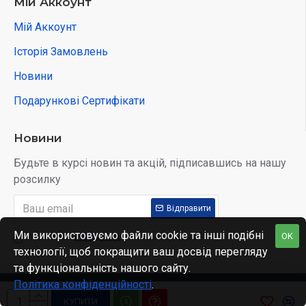
Мій Аккоунт
Мій Аккоунт
Історія Замовлень
Новини
Подарункові Сертифікати
Новини
Будьте в курсі новин та акцій, підписавшись на нашу
розсилку
Відправити
Ми використовуємо файли cookie та інші подібні
OK
Я прочитав
Privacy Policy
і згоден з умовами
технології, щоб покращити ваш досвід перегляду
та функціональність нашого сайту.
Політика конфіденційності
.
Copyright © 2022, Kidobo, All Rights Reserved
КУПИТИ