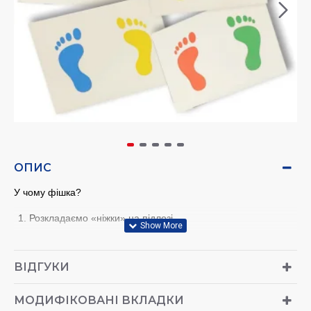
ОПИС
У чому фішка?
Розкладаємо «ніжки» на підлозі.
2. Додаємо картки із завданнями (можна придбати окремо).
3. Малюк радісно стрибає, вивчає букви, склади, слова та
ВІДГУКИ
навіть математику!
МОДИФІКОВАНІ ВКЛАДКИ
Що можна робити?