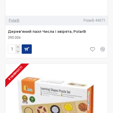
PolarB
PolarB-44071
Дерев'яний пазл Числа і звірята, PolarB
390.00₴
В НАЯВНОСТІ