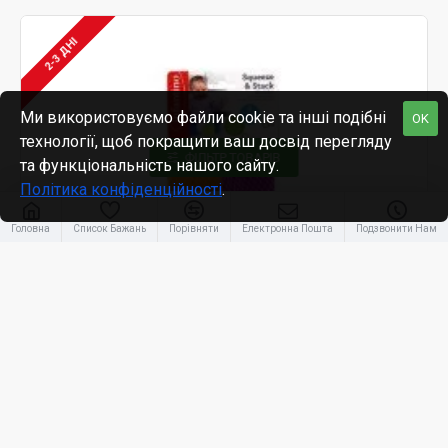
2-3 ДНІ
Ми використовуємо файли cookie та інші подібні
OK
технології, щоб покращити ваш досвід перегляду
ФІЛЬТР ТОВАРІВ
та функціональність нашого сайту.
Політика конфіденційності
.
Головна
Список Бажань
Порівняти
Електронна Пошта
Подзвонити Нам
Infantino
Infantino-315238