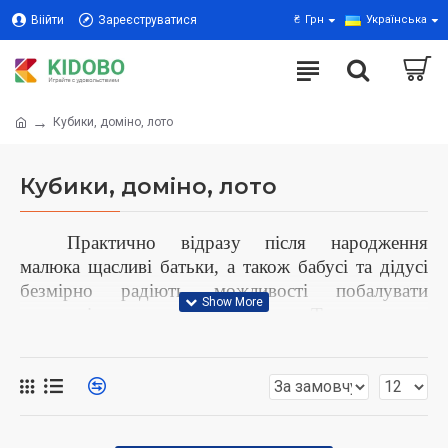
Віійти
Зареєструватися
₴
Грн
Українська
Кубики, доміно, лото
Кубики, доміно, лото
Практично відразу після народження
малюка щасливі батьки, а також бабусі та дідусі
безмірно радіють можливості побалувати
довгоочікуване чадо іграшками. Так хочеться,
щоб очі маленького чоловічка засяяли від
радості! І якщо в перший рік життя малюк
дивується абсолютно будь-якої речі, чи це
брязкальце, целофановий кульок або звичайна
ложка, то після короткого часу кожен хлопчик і