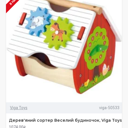
Viga Toys
viga-50533
Дерев'яний сортер Веселий будиночок, Viga Toys
1074.00₴