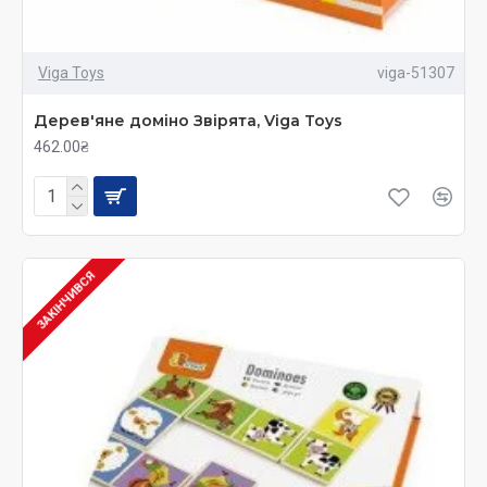
Viga Toys
viga-51307
Дерев'яне доміно Звірята, Viga Toys
462.00₴
ЗАКІНЧИВСЯ