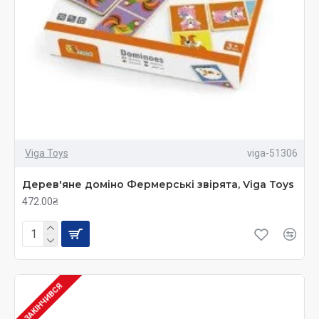
Viga Toys
viga-51306
Дерев'яне доміно Фермерські звірята, Viga Toys
472.00₴
ЗАКІНЧИВСЯ