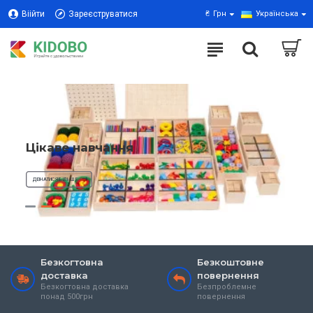
Віійти
Зареєструватися
₴
Грн
Українська
Цікаве навчання
ДІЗНАТИСЯ БІЛЬШЕ
Безкогтовна
Безкоштовне
доставка
повернення
Безкогтовна доставка
Безпроблемне
понад 500грн
повернення