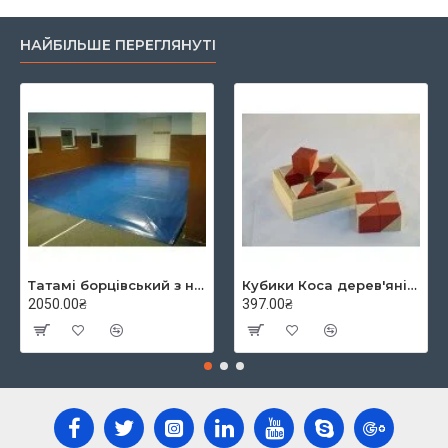
НАЙБІЛЬШЕ ПЕРЕГЛЯНУТІ
Татамі борцівський з накидкою кв.м, TIA-SPORT
Кубики Коса дерев'яні в коробці
2050.00₴
397.00₴