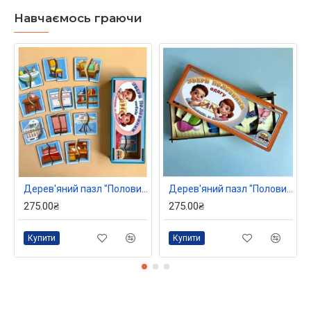
Навчаємось граючи
Дерев'яний пазл "Половинки. Меблі", ТМ "UBBEES"
Дерев'яний пазл "Половинки. Одяг та взуття", ТМ "UBBEES"
275.00₴
275.00₴
Купити
Купити