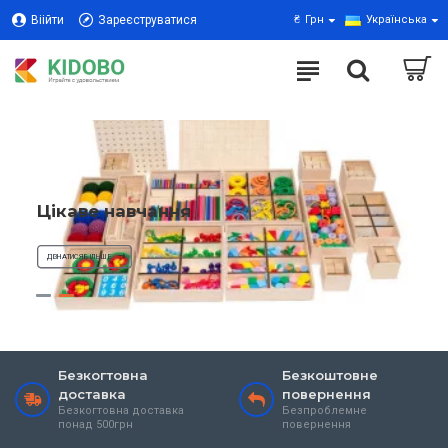
Віійти
Зареєструватися
₴
Грн
Українська
Цікаве навчання
ДІЗНАТИСЯ БІЛЬШЕ
Безкогтовна
Безкоштовне
доставка
повернення
Безкогтовна доставка
Безпроблемне
понад 500грн
повернення