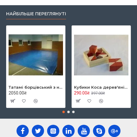
НАЙБІЛЬШЕ ПЕРЕГЛЯНУТІ
Татамі борцівський з накидкою кв.м, TIA-SPORT
Кубики Коса дерев'яні в коробці
2050.00₴
290.00₴
397.00₴