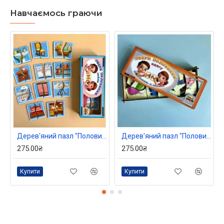
Навчаємось граючи
Дерев'яний пазл "Половинки. Меблі", ТМ "UBBEES"
Дерев'яний пазл "Половинки. Одяг та взуття", ТМ "UBBEES"
275.00₴
275.00₴
Купити
Купити