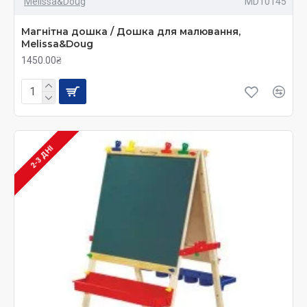
Melissa&Doug
MD10145
органайзери для приладдя;
набори магнітних фігурок.
Магнітна дошка / Дошка для малювання,
Melissa&Doug
1450.00₴
Призначення. Вікова група
Дерев'яний мольберт для дітей – чудовий подарунок
для дитини будь-якого віку! Кожному малюкові
захочеться відчути себе справжнім художником, що
2-3 ДНІ
допоможе розвинути його дрібну моторику,
сприйняття прекрасного та здатність комбінувати
кольори. Як правило, мольберт із дерева для дітей та
магнітні дошки для малювання виробниками
додатково оснащуються спеціальними поличками
або відділеннями для зручного зберігання приладдя.
Переваги
Гармонійний та всебічний розвиток дитини
немислимий без наданої йому можливості для