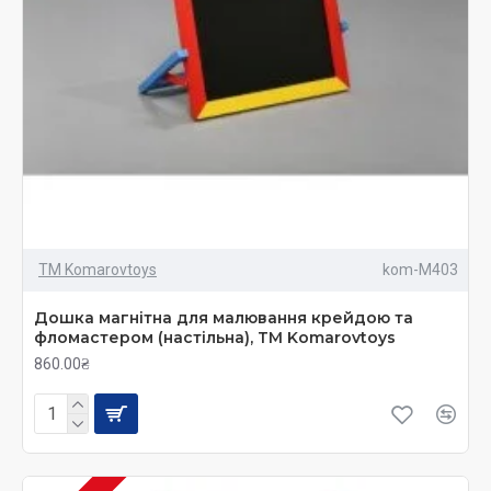
ТМ Komarovtoys
kom-M403
Дошка магнітна для малювання крейдою та
фломастером (настільна), ТМ Komarovtoys
860.00₴