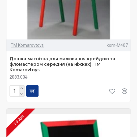
ТМ Komarovtoys
kom-M407
Дошка магнітна для малювання крейдою та
фломастером середня (на ніжках), ТМ
Komarovtoys
2083.00₴
2-3 ДНІ