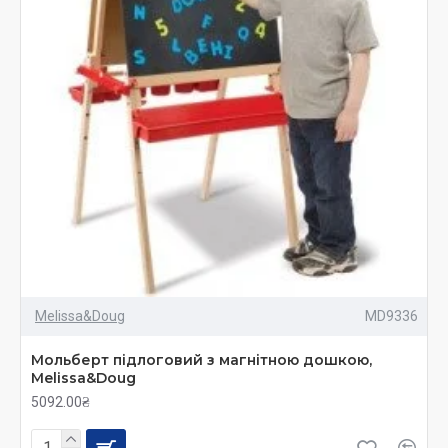
потрібно грамотно підходити до вибору іграшок та
пристосувань для занять творчістю.
В інтернет-магазині Kidobo
https://kidobo.com.ua/dlya-navchalnoh-protsesu/molbert-
chkilni-doshky
можна купити якісні дошки, мольберти, інструменти
для малювання з доставкою по всій Україні будь-
яким зручним способом: кур'єром, Укрпоштою або
однією з транспортних компаній.
Melissa&Doug
MD9336
Мольберт підлоговий з магнітною дошкою,
Melissa&Doug
5092.00₴