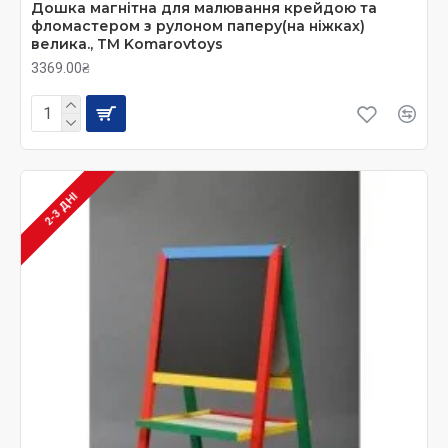
Дошка магнітна для малювання крейдою та
фломастером з рулоном паперу(на ніжках)
велика., ТМ Komarovtoys
3369.00₴
2-3 ДНІ