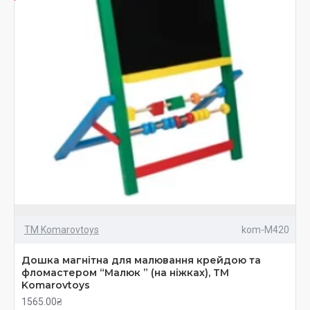
ТМ Komarovtoys
kom-M420
Дошка магнітна для малювання крейдою та
фломастером “Малюк ” (на ніжках), ТМ
Komarovtoys
1565.00₴