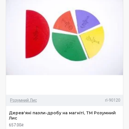
Розумний Лис
rl-90120
Дерев'яні пазли-дробу на магніті, ТМ Розумний
Лис
657.00₴