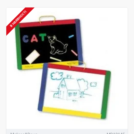
дошки для малювання.
В НАЯВНОСТІ
Асортимент
У даному розділі інтернет-магазину Kidobo
представлений відмінний вибір мольбертів та дощок
для дітей різного віку. В наявності моделі для
малювання крейдою, спеціальними маркерами, а
також такі, до поверхні яких кріпляться аркуші
паперу. Залежно від віку та переваг дитини, є
можливість купити дитячий мольберт з дерева на
ніжках, підлоговий або кріпиться до стіни.
Для зручності покупців, у Кідобо пропонується також
широкий вибір якісних витратних матеріалів та
супутніх товарів:
рулонний та листовий папір для мольберту;
стаканчики-непроливайки;
різнокольорове чорнило для штампів;