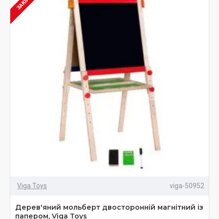
Viga Toys
viga-50952
Дерев'яний мольберт двосторонній магнітний із
папером, Viga Toys