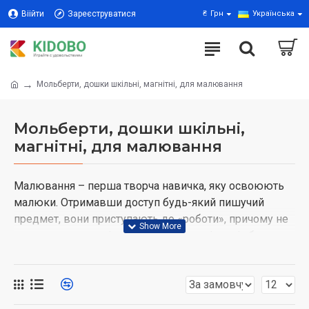
Віійти
Зареєструватися
₴
Грн
Українська
Мольберти, дошки шкільні, магнітні, для малювання
Мольберти, дошки шкільні,
магнітні, для малювання
Малювання – перша творча навичка, яку освоюють
малюки. Отримавши доступ будь-який пишучий
предмет, вони приступають до «роботи», причому не
важливо, де: на стінах, на меблів, на підлозі або
навіть на собі. Щоб не обмежувати малюка у
творчому пориві, але й не перейматися псуванням
майна, батькам варто подбати про інвентар для юного
художника – звернути увагу на дитячі мольберти,