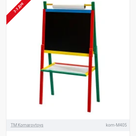
2-3 ДНІ
ТМ Komarovtoys
kom-M405