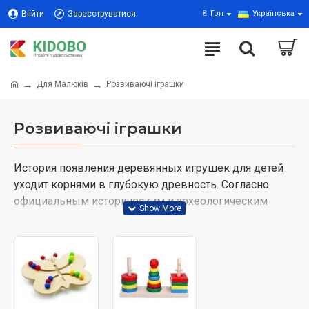
Віійти
Зареєструватися
₴
Грн
Українська
Для Малюків
Розвиваючі іграшки
Розвиваючі іграшки
История появления деревянных игрушек для детей
уходит корнями в глубокую древность. Согласно
официальным историческим и археологическим
сведениям, первые образцы изделий из дерева,
предназначенные для малышей, датируются 2030
годом до нашей эры. Жители Африки стали первыми,
кто кроме необходимых для выживания орудий –
топоров, луков и дубинок, стали изготавливать куклы
из дерева, призванные обучать выживанию и