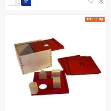
форме. Воспользовавшись представленным на
сегодняшний день обширным ассортиментом игр и
игрушек, удастся без труда и скучных занятий,
ТОП-БРЕНД
обучить своего дошкольника буквам, счету, умению
ориентироваться по часам и т.д. Достаточно выбрать
из невероятного ассортимента оригинальный,
красочно оформленный, тренажер, и показать на
своем примере, как с ним можно заниматься.
Прелесть деревянных игрушек еще и в том, что они
абсолютно безопасны для деток, и дают
возможность родителям, без малейшего риска для
здоровья, предоставлять крохе возможность
развлекать себя самому, учиться самостоятельно
ставить себе задачи и успешно их решать, без
постоянного присутствия взрослого и контроля с его
стороны.
Где купить