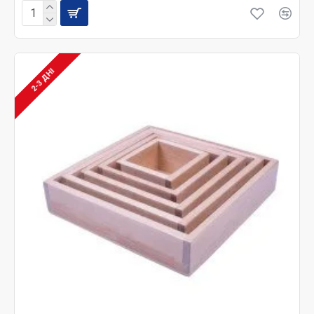
натуральных материалов, вы выбираете здоровье,
безопасность и всестороннее гармоничное развитие
своего крохи!
В интернет-магазине Кидобо вы можете в любое
2-3 ДНІ
удобное время заказать качественные и доступные
по стоимости игрушки для девочек и мальчиков
любого возраста с доставкой по всей территории
Украины.