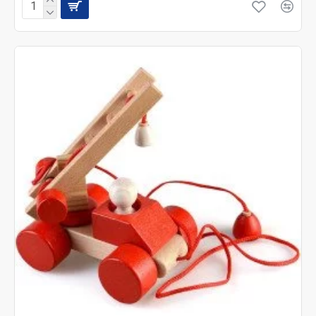
пораниться отколовшейся частичкой),
долговечны, не содержат мелких деталей,
способных попасть в дыхательные пути.
Развивающие игрушки
из дерева для детей
разного возраста:
ассортимент и
приносимая польза
Буквально с первых дней жизни младенцы
начинают познавать окружающий их мир всеми
возможными способами: с помощью зрения, вкуса,
слуха, обоняния и тактильных ощущений. И
отличными помощниками в этом важном деле
являются, грамотно подобранные по возрасту крохи,
игрушки.