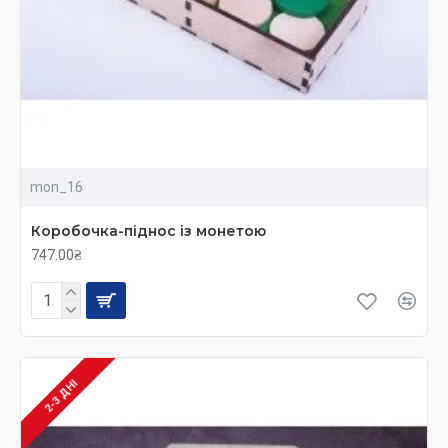
деревянные книжки с красочными картинками;
головоломки;
игры-стучалки с молоточком;
машинки-каталки
в ассортименте: гоночные
автомобили, пожарные машины, поезда и т.д.;
разноцветные лабиринты с бусинами для
развития мелкой моторики и логического
мышления;
mon_16
мемо – игровые наборы для развития памяти;
наборы музыкальных инструментов;
Коробочка-піднос із монетою
пазлы на различную тематику;
747.00₴
наборы фигурок домашних животных;
пазлы «Гардероб»;
сортеры
;
пирамиды;
мозаики;
2-3 ДНІ
ящики с набором домашних инструментов;
бизиборы;
счеты;