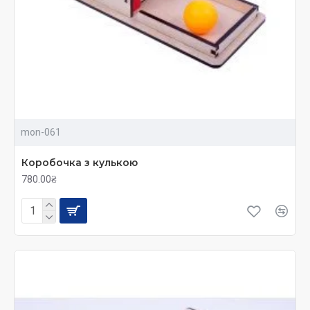
познакомить мальчика или девочку с такой
увлекательной и очень полезной игрой, как «Мемо».
Тут крохе предстоит запоминать открывающиеся
картинки и запоминать их месторасположение, чтобы
встретив такую же, он смог открыть ее пару.
Замечательным подарком для малыша, который
только начинает делать свои первые шаги и
mon-061
осваивать навыки ходьбы, станут различные
деревянные каталки, толкатели, ходунки, тележки, и
Коробочка з кулькою
прочие игрушки, оснащенные веревочкой или
780.00₴
твердой тростью. Они не только вызывают у деток
бурный восторг, но и помогают усовершенствовать
координацию движений и соблюдать баланс.
Детки в возрасте 2-х-3-лет начинают с
удовольствием играть в ролевые игры, пробовать
себя в разных ипостасях. Родителям обязательно
стоит поддержать этот интерес своего ребенка, и