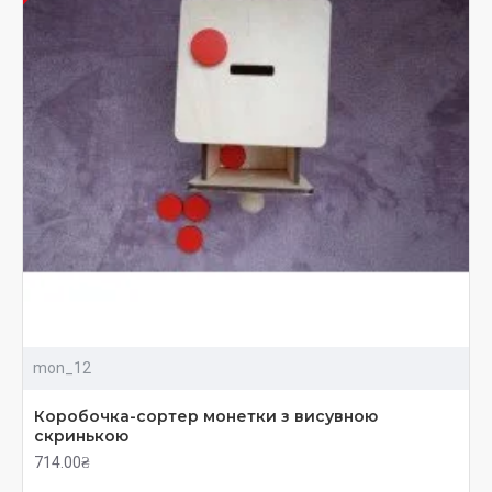
конструкторы;
головоломки различного уровня сложности;
деревянные наборы для ролевых игр;
вкладыши;
обучающие кубики;
развивающие доски с окошками и застежками
для малышей;
досточки-раскраски;
шнуровки;
кубики;
магнитные календари и обучающие доски;
математические планшеты;
наборы сенсорных мешочков;
наборы букв и цифр;
mon_12
наборы кубиков «Эмоции и чувства»;
счетные палочки Кюизенера и многое другое.
Коробочка-сортер монетки з висувною
скринькою
Делая выбор в пользу аксессуаров, игрушек и
714.00₴
игровых наборов из экологически чистых и