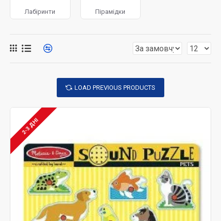
навыкам жизни в семье подрастающее поколение.
Лабіринти
Пірамідки
Развлекательная функция игрушек того времени не
была первостепенной. А вот египтяне и греки стали
создавать изделия для детей, которые несли
меньшую практическую пользу и были более
замысловатыми и интересными с точки зрения
дизайна. Богатые члены общества имели
LOAD PREVIOUS PRODUCTS
возможность заказать у мастеров и необычные
образцы.
Коммерческое производство деревянных игрушек
2-3 ДНІ
для детей взяло свое начало в Средние века,
коммерческое – первая половина девятнадцатого
столетия, в Германии и в Северной Европе. В то
время самыми популярными вариантами таких
игрушек были фигурки животных и куклы, они были
доступны по стоимости, и с удовольствием
покупались населением. В том же веке настоящим
трендом стали домики для кукол и миниатюрные