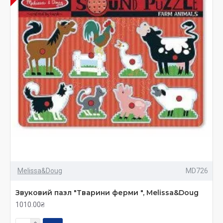
деревянных игрушек?
Изготовленные из экологически чистой древесины
игрушки обладают массой неоспоримых достоинств,
оказывающих, по мнению современных психологов,
воспитателей и педагогов, положительное влияние
на всестороннее развитие детей:
Они способствуют развитию мелкой моторики,
логики и пространственного представления,
совершенствуют критическое мышление,
пробуждают творческие способности, а
тактильные ощущения от соприкосновения с
деревом, благотворно воздействуют на
психическое и физическое здоровье.
Melissa&Doug
MD726
Кроме перечисленных преимуществ, изделия
из дерева обладают массой практических
Звуковий пазл "Тварини ферми ", Melissa&Doug
плюсов: они экологически чисты, не
1010.00₴
представляют опасности даже для совсем
маленьких крох, прочны (нет риска сломать, и