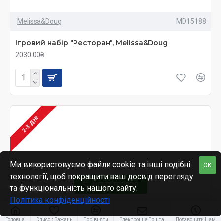
Melissa&Doug
MD15188
Ігровий набір "Ресторан", Melissa&Doug
2030.00₴
2-3 ДНІ
Ми використовуємо файли cookie та інші подібні
OK
технології, щоб покращити ваш досвід перегляду
ФІЛЬТР ТОВАРІВ
та функціональність нашого сайту.
Політика конфіденційності
.
Головна
Список Бажань
Порівняти
Електронна Пошта
Подзвонити Нам