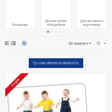
для одного гравця, так і для участі великої компанії.
На сьогоднішній день в магазинах представлений
найширший асортимент такого роду продукції.
Дитяче ігрове
Для активного
Балансирі
обладнання
відпочинку
Конструктори
, наприклад, є універсальною грою, що
підходить для хлопчиків та дівчаток. Залежно від віку
свого чада, слід вибирати набори, що складаються з
такої кількості деталей та елементів, щоб дитині було
під силу освоїти запропоноване завдання, але
водночас воно й не повинно бути надто простим.
Найбільш популярними вважаються дерев'яні
LOAD PREVIOUS PRODUCTS
конструктори (для дітей від 1 до 3-х років),
пластмасові (від 3-х до 6-ти) та залізні (старші 6-ти
2-3 ДНІ
років). Вони дарують незвичайні змогу прояви
фантазії, їх можна збирати за інструкцією, і навіть
побудувати щось своє. Затребуваними та
надзвичайно захоплюючими зарекомендували себе
електронні конструктори
. Розібравшись в
інструкції, самостійно або за допомогою дорослих,