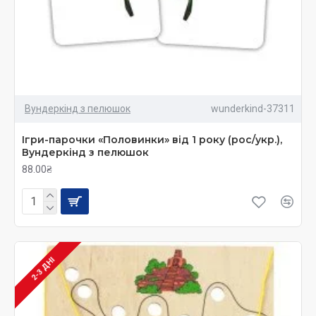
Вундеркінд з пелюшок
wunderkind-37311
Ігри-парочки «Половинки» від 1 року (рос/укр.),
Вундеркінд з пелюшок
88.00₴
2-3 ДНІ