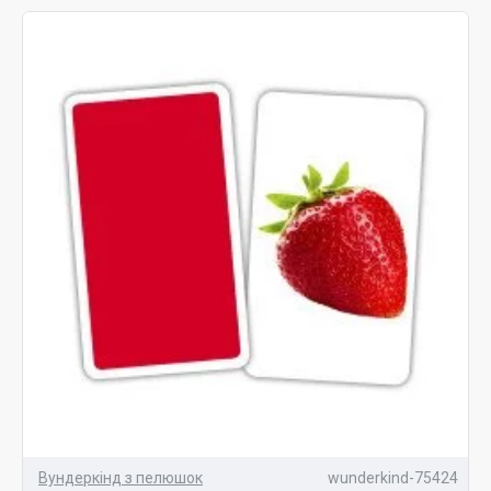
знайти вихід із нестандартної ситуації, що дозволяє
йому вийти за рамки традиційних уявлень про
предмети чи явища.
Обов'язково варто згадати про відмінне сучасне
рішення, що дозволяє в ігровій формі навчити
малюка абетці, рахунку, базовим знанням про
географію, тваринний і рослинний світ — електронні
плакати. У них передбачено кілька режимів: гра,
повторення та навчання. Яскраві зрозумілі картинки
та веселий голос обов'язково сподобаються
малюкові, з ними вчитися легко та весело!
Вундеркінд з пелюшок
wunderkind-75424