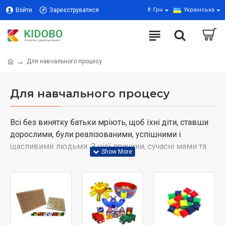
Віійти
Зареєструватися
₴
Грн
Українська
Для навчального процесу
Для навчального процесу
Всі без винятку батьки мріють, щоб їхні діти, ставши
дорослими, були реалізованими, успішними і
щасливими людьми. З цієї причини, сучасні мами та
тата таку серйозну увагу приділяють різнобічній освіті
малюків із раннього віку.
Відмінним засобом для розвитку логічного мислення
дитини є різні конструктори та настільні ігри. Можна
підібрати комплект, що сподобався, передбачений як