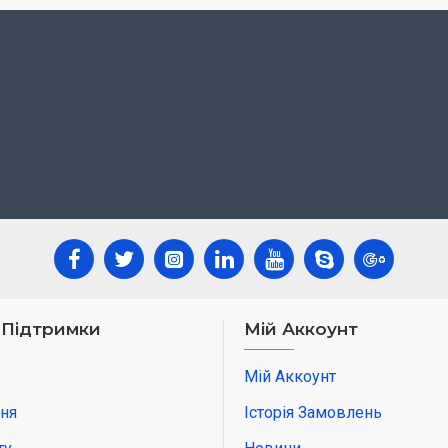
Колір
Стать
Стан
Розміри
Довжина
Ширина
Висота
 Підтримки
Мій Аккоунт
Мій Аккоунт
ня
Історія Замовлень