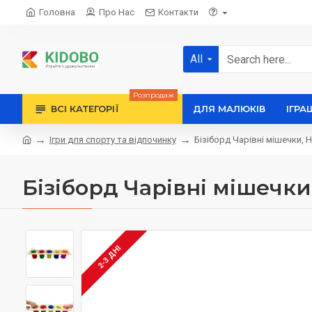
Головна
Про Нас
Контакти
All
Розпродаж
ВСІ КАТЕГОРІЇ
ДЛЯ МАЛЮКІВ
ІГРА
Ігри для спорту та відпочинку
Бізіборд Чарівні мішечки, 
Бізіборд Чарівні мішечк
2-3 ДНІ