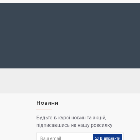
Різні кольори
Унісекс
Новий
820 мм
200 мм
220 мм
Новини
Будьте в курсі новин та акцій,
підписавшись на нашу розсилку
Відправити