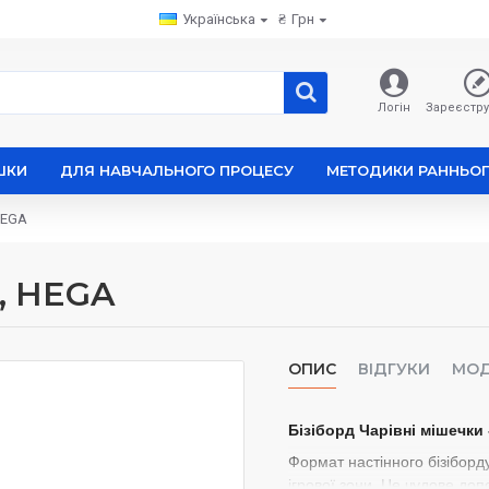
Українська
₴
Грн
Логін
Зареєстру
ШКИ
ДЛЯ НАВЧАЛЬНОГО ПРОЦЕСУ
МЕТОДИКИ РАННЬОГ
HEGA
и, HEGA
ОПИС
ВІДГУКИ
МОД
Бізіборд Чарівні мішечки 
Формат настінного бізіборд
ігрової зони. Це чудове до