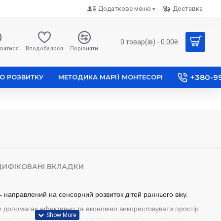
Додаткове меню
Доставка
0 товар(ів) - 0.00₴
ватися
Вподобалося
Порівняти
+380-9
О РОЗВИТКУ
МЕТОДИКА МАРІЇ МОНТЕСОРІ
ИФІКОВАНІ ВКЛАДКИ
-
направлений на сенсорний розвиток дітей раннього віку.
у допомагає ефективно та економно використовувати простір
повнення до ігрових меблів у дитячому саду, інклюзивному