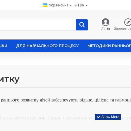
Українська
₴
Грн
Логін
Зареєстру
ШКИ
ДЛЯ НАВЧАЛЬНОГО ПРОЦЕСУ
МЕТОДИКИ РАННЬОГ
итку
раннього розвитку дітей забезпечують вільне, цілісне та гармоні
і взаємодіяти з іншими дітьми, з дорослими та з навколишнім с
ення досліджень, вправ, тестів та експериментів як самостійного