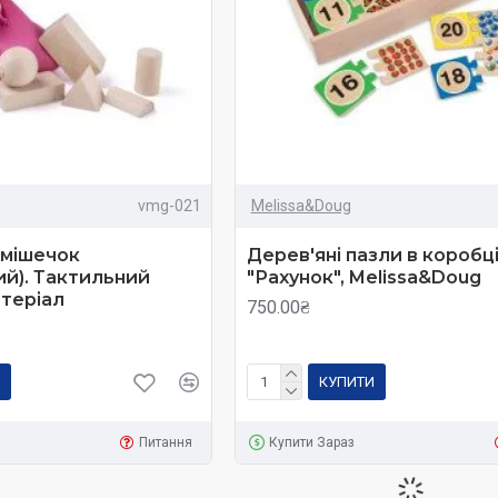
сним бажанням.
ий на дошкільнят.
 освоєння методики батькам, які мають навіть поверхневі уявленн
приділяти увагу як інтелектуальному, і фізичному розвитку дити
vmg-021
Melissa&Doug
 мішечок
Дерев'яні пазли в коробц
ку може погано реагувати на всю методику, яка можливо занадто
ий). Тактильний
"Рахунок", Melissa&Doug
яється уваги творчому розвитку, а також удосконаленню дрібної
атеріал
750.00₴
я за методом Нікітіних складно підтримати в умовах міського жи
єнеша
КУПИТИ
асновник теорії шести етапів освоєння математики, який до тог
Питання
Купити Зараз
х блоків можна навчати дітей математики в ігровій формі. Така ма