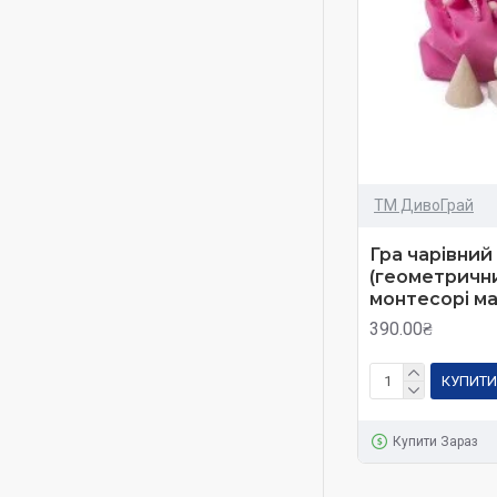
діяльності за вла
Метод розрахован
Плюси:
Доступність
Можливість 
ТМ ДивоГрай
Мінуси:
Гра чарівний
Малюк до ро
(геометричн
Мало приділ
монтесорі м
Спосіб житт
390.00₴
Методики Дь
КУПИТИ
Золтан Дьєнеш - з
блоків.
Купити Зараз
За допомогою дани