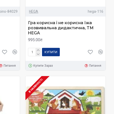
bino-84029
HEGA
hega-116
ах.
Гра корисна і не корисна їжа
розвивальна дидактична, ТМ
HEGA
инають, пройшовши близько 20 навчальних годин навчання.
995.00₴
мовні затискачі.
КУПИТИ
чать склади. І вони в словах не завжди збігаються.
Питання
Купити Зараз
Питання
В НАЯВНОСТІ
ажати. Не тиснути на малюків, брати активну участь в іграх,
ільки, скільки хочуть, поєднуючи коїться з іншими видами