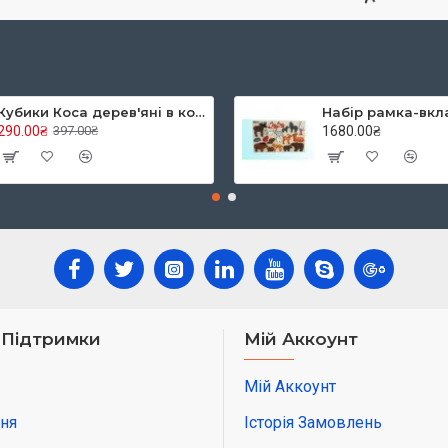
ПІД ЗАМОВЛЕННЯ
ому, що методика відкидає зубріння правил за підручниками та в
бстановка невимушена, тому дитина швидше набуває математични
єнеша обмежена колірна різноманітність.
таршого віку, щоб вирішувати завдання складніше, не вистачатиме
розвитку дітей можна придбати в інтернет-магазині Кідобо. У р
ть, кубики Нікітіна, дидактичних іграшок, методики раннього н
з особливих труднощів сприймати будь-яку цікаву інформацію.
нтессорі матеріали, блоки Дьєнеша методика, картки Домана, з 
MD3770
Свена
итину як батька, прабатька, опікуна або прийомного батька, ви
пазл "Одягни родину
Дошки Сегена одиниці, к
 І також нормально визнати, що ви чогось не знаєте. Саме мате
elissa&Doug
2 дошки з бусинками без
 також допомогти малюкові в майбутньому бути впевненішими та 
1750.00₴