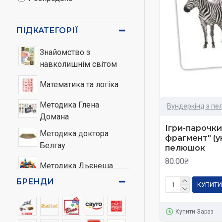
Класичний варіа
використовуючи ме
ПІДКАТЕГОРІЇ
Плюси:
Знайомство з
навколишнім світом
Діти працюю
свободі вибо
Математика та логіка
Отримують ш
Через рольо
Методика Глена
Вундеркінд з п
У класах Мо
Домана
старшими од
Ігри-парочки
Методика доктора
фрагмент" (у
різного віку
Белгау
пелюшок
Освіта за ц
80.00₴
лекціям, за
Методика Дьєнеша
навчання. Це
БРЕНДИ
КУПИТИ
Освіта стає
Методика Зайцева
Мінуси:
Купити Зараз
Методика Кюїзенера