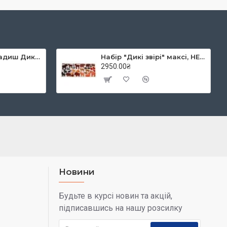
ТОП-БРЕНД
2-3 ДНІ
ирішення прикладів на папері. Кожне заняття – це гра, танці
х знань та навичок.
 одного набору.
озділі різних ранніх методик є велика кількість «розумних»
авчання (книги, матеріали, інструкції). Використовуючи їх,
доставкою по всій Україні.
nin-223
Melissa&Doug
MD730
 завжди навчаєтесь. Ми всі робимо помилки і навчаємось на
омплект
Звуковий пазл "Домашні тварини",
ріали для раннього розвитку дітей допоможуть відповісти на
 коробки
Melissa&Doug
рішучими.
1010.00₴