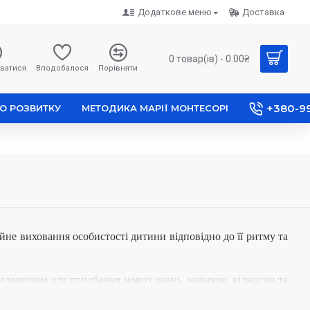
Додаткове меню
Доставка
0 товар(ів) - 0.00₴
ватися
Вподобалося
Порівняти
+380-9
О РОЗВИТКУ
МЕТОДИКА МАРІЇ МОНТЕСОРІ
йне виховання особистості дитини відповідно до її ритму та
ередовищем для придбання нових знань, навичок, відносин та
 навчання.