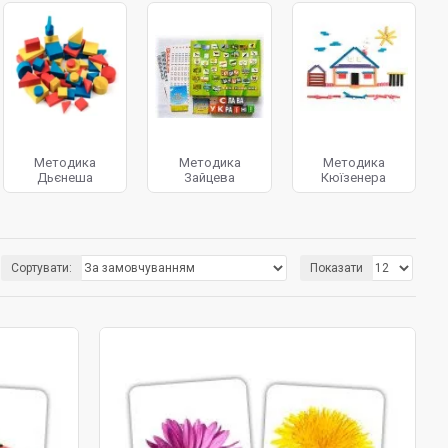
итивної самооцінки.
Методика
Методика
Методика
Дьєнеша
Зайцева
Кюїзенера
Сортувати:
Показати
ри, використовуючи
матеріали Монтессорі
. Теорія Монтессорі
и опановують нижчий рівень навчання, вони можуть перейти
 через яку багато батьків, які навчаються вдома, хочуть