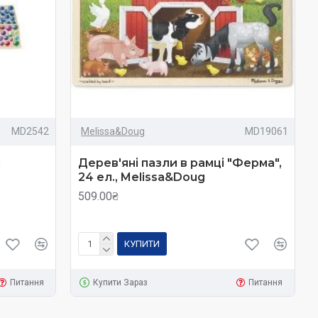
я про педагогіку та розвиваючі системи.
ни.
MD2542
Melissa&Doug
MD19061
і
Дерев'яні пазли в рамці "Ферма",
 жорстка для них.
24 ел., Melissa&Doug
 моторики.
509.00₴
ття.
КУПИТИ
о ж створив ефективні наочні посібники у вигляді логічних
Питання
Купити Зараз
Питання
нера розвиває логіку, пам'ять, уважність та уяву.