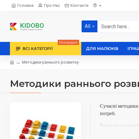
Головна
Про Нас
Контакти
All
Розпродаж
ВСІ КАТЕГОРІЇ
ДЛЯ МАЛЮКІВ
ІГРА
Методики раннього розвитку
Методики раннього розв
Сучасні методики 
потреб.
Розвиток здатност
поведінки, заохоч