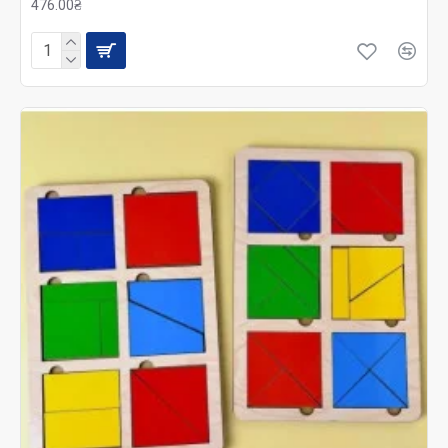
476.00₴