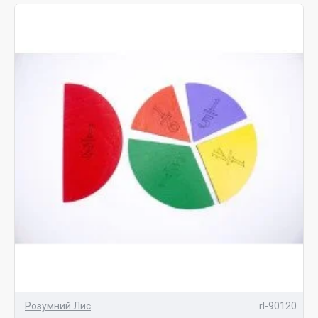
Розумний Лис
rl-90120