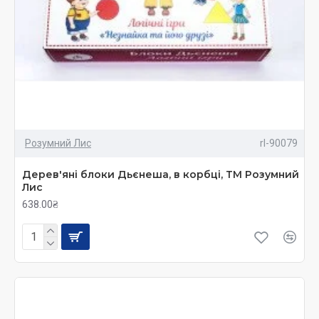
Розумний Лис
rl-90079
Дерев'яні блоки Дьєнеша, в корбці, ТМ Розумний
Лис
638.00₴