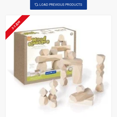
розвивають пам'ять, увагу, наочно-образне мислення;
LOAD PREVIOUS PRODUCTS
Ніщо не сприяє розвитку мислення, оскільки математика,
особливо активно розвивається логічне мислення. Адже
2-3 ДНІ
для вирішення будь-якого математичного завдання, для
знаходження правильної відповіді, будь-яка людина, у тому
числі і дитина, проходить такі етапи:
попередній аналіз умов поставленого завдання;
правил;
;
змісту гри чи поставленої задачі
А в ході рішення необхідні математичні методи та
висновки.
Різновид математичних ігор:
ігри на розвиток логіки,
логічні вправи, які спрямовані на розвиток та
тренування мислення при виконанні логічних
завдань, дій та операцій.