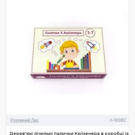
Розумний Лис
rl-90082
Дерев'яні лічильні палички Кюїзенера в коробці із