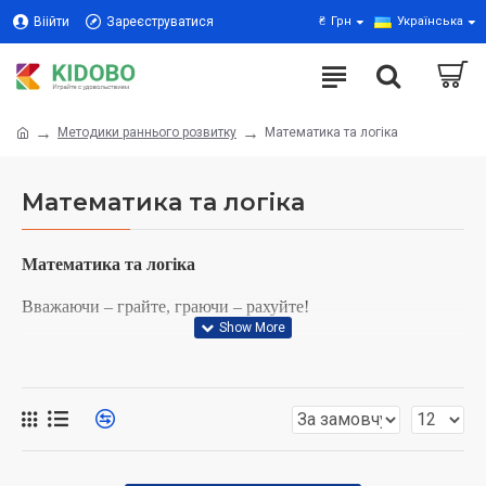
Віійти
Зареєструватися
₴
Грн
Українська
Методики раннього розвитку
Математика та логіка
Математика та логіка
Математика та логіка
Вважаючи – грайте, граючи – рахуйте!
Розвиваючі методики та ігри з математики для малюків
дошкільного та молодшого шкільного віку – безперечно
потрібні, адже вони:
формують у дитини обчислювальні навички;
;
а надалі підвищують успішність у школі