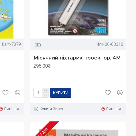
kart-7079
4m
4m-00-03310
Місячний ліхтарик-проектор, 4M
295.00₴
КУПИТИ
Питання
Купити Зараз
Питання
2-3 ДНІ