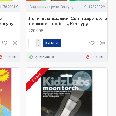
Н1782001У
Видавнича група Кенгуру
КН1782002У
и
Логічні ланцюжки. Світ тварин. Хто
енгуру
де живе і що їсть, Кенгуру
220.00₴
КУПИТИ
Питання
Купити Зараз
Питання
2-3 ДНІ