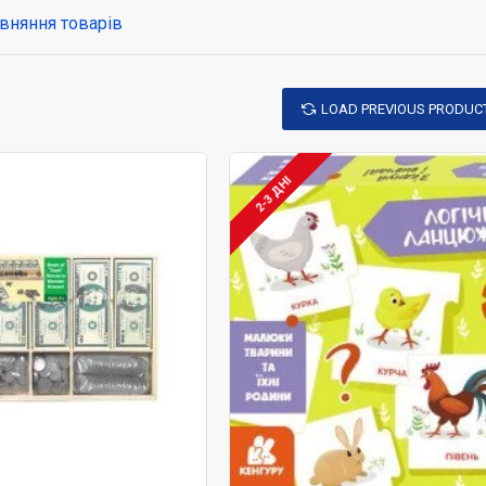
? Чому вдень не видно зірок? Чому взимку холодно, а влітку ж
вняння товарів
раві?
ха?
LOAD PREVIOUS PRODUC
ьків, підтримати інтерес малюка, дати максимум інформації пр
риродою до розуміння її основних законів. А допоможуть у 
2-3 ДНІ
вколишнім світом»:
розвивають;
аклейками;
ри та виконані у вигляді ігрових килимків для підлоги, прості і 
жна малювати;
 при виборі іграшок для знайомства з навколишнім світом – зац
анять з малюком за декількома напрямками – підбирайте «розвив
втрачає інтерес до іграшок.