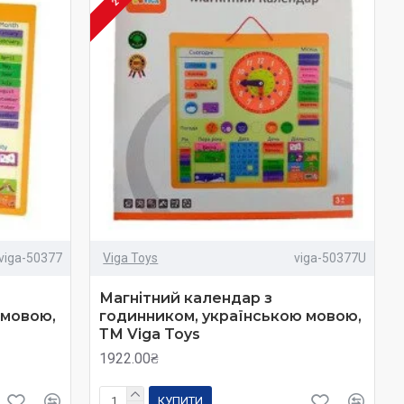
viga-50377
Viga Toys
viga-50377U
Магнітний календар з
 мовою,
годинником, українською мовою,
ТМ Viga Toys
1922.00₴
КУПИТИ