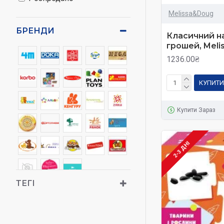
Melissa&Doug
БРЕНДИ
Класичний на
грошей, Mel
1236.00₴
КУПИТИ
Купити Зараз
2-3 ДНІ
ТЕГІ