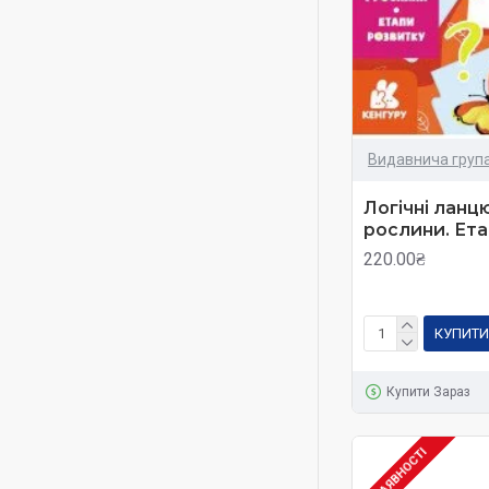
Видавнича група
Логічні ланц
рослини. Ета
220.00₴
КУПИТИ
Купити Зараз
В НАЯВНОСТІ