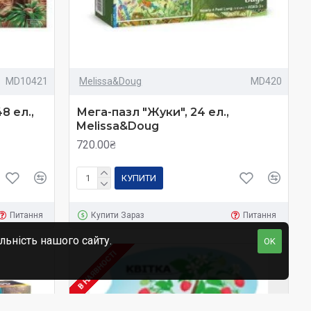
MD10421
Melissa&Doug
MD420
8 ел.,
Мега-пазл "Жуки", 24 ел.,
Melissa&Doug
720.00₴
КУПИТИ
Питання
Купити Зараз
Питання
льність нашого сайту.
OK
В НАЯВНОСТІ