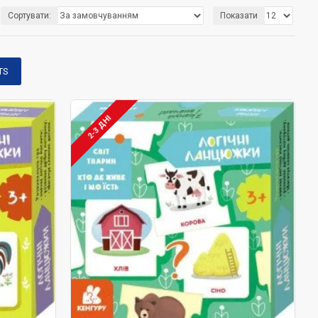
арко? Куди "тікає" час і чи повернеться воно? Хто цокоче
Сортувати:
Показати
TS
о навколишнього світу, ведучи юного «чому» дослідника від
цьому розумні іграшки із категорії розвиваючих іграшок
2-3 ДНІ
«розмовляючі», зі спеціальними кишеньками для карток, гри
ікавленість малюка.
алки» різного типу, адже малюк швидко втомлюється від