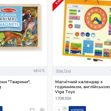
MD475
Viga Toys
рки "Тварини",
Магнітний календар з
g
годинником, англійською
Viga Toys
1708.00₴
КУПИТИ