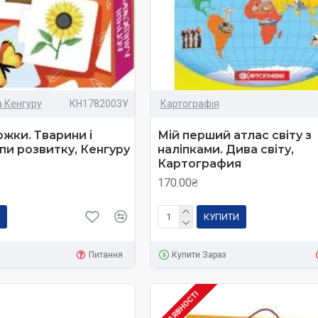
 Кенгуру
КН1782003У
Картографія
южки. Тварини і
Мій перший атлас світу з
пи розвитку, Кенгуру
наліпками. Дива світу,
Картография
170.00₴
КУПИТИ
Питання
Купити Зараз
В НАЯВНОСТІ