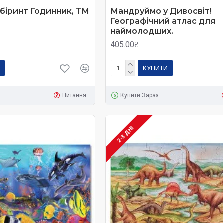
біринт Годинник, ТМ
Мандруймо у Дивосвіт!
Географічний атлас для
наймолодших.
405.00₴
КУПИТИ
Питання
Купити Зараз
2-3 ДНІ