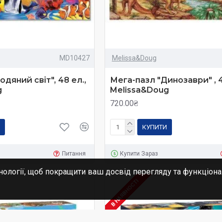
MD10427
Melissa&Doug
дяний світ", 48 ел.,
Мега-пазл "Динозаври" , 4
g
Melissa&Doug
720.00₴
КУПИТИ
Питання
Купити Зараз
нології, щоб покращити ваш досвід перегляду та функціона
В НАЯВНОСТІ