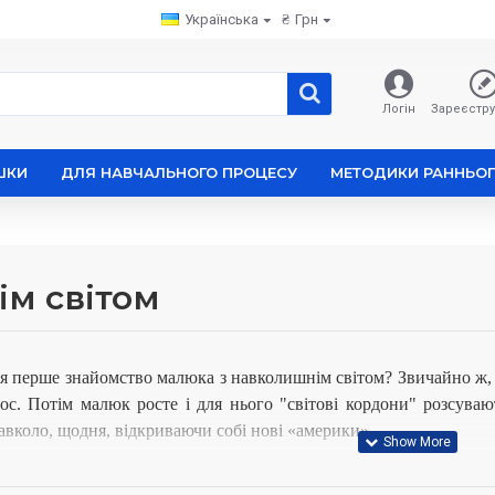
Українська
₴
Грн
Логін
Зареєстру
ШКИ
ДЛЯ НАВЧАЛЬНОГО ПРОЦЕСУ
МЕТОДИКИ РАННЬОГ
ім світом
ся перше знайомство малюка з навколишнім світом?
Звичайно ж,
олос. Потім малюк росте і для нього "світові кордони" розсу
вколо, щодня, відкриваючи собі нові «америки».
з висоти нашого віку, все здається таким звичайним і невартим