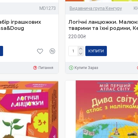
MD1273
Видавнича група Кенгуру
К
бір іграшкових
Логічні ланцюжки. Малюк
issa&Doug
тварини та їхні родини, К
220.00₴
КУПИТИ
Питання
Купити Зараз