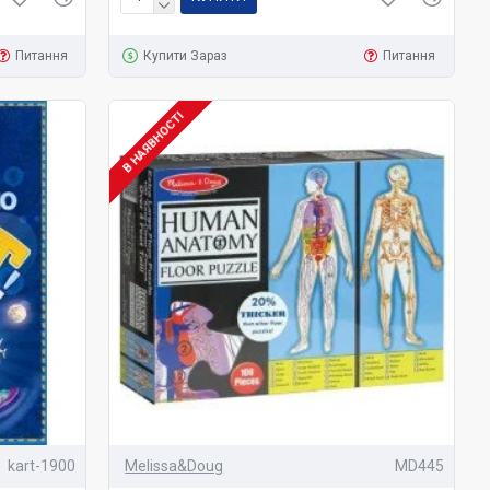
Питання
Купити Зараз
Питання
В НАЯВНОСТІ
kart-1900
Melissa&Doug
MD445