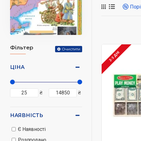
Де спить сонечко
Порі
голосно-гучно в т
Чим дзижчить му
Завдання нас, бат
ознайомлення з п
Фільтер
Очистити
2-3 ДНІ
«Знайомство з на
картки, що 
ЦІНА
альбоми з н
ігри;
н
астільні іг
₴
₴
на якому мо
.
рольові ігри
Головний принцип,
НАЯВНІСТЬ
Пам'ятайте, для з
Є Наявності
одноманітності та 
Розпродано