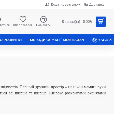
Додаткове меню
Доставка
0 товар(ів) - 0.00₴
ватися
Вподобалося
Порівняти
+380-9
О РОЗВИТКУ
МЕТОДИКА МАРІЇ МОНТЕСОРІ
.
П
 з
відчуттів
ерший дружній простір – це ніжні мамині руки
ваються всі ширше та ширше. Широко розкритими оченятами
 особливу увагу. А малюкам цікаво ВСЕ!