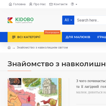
Головна
Про Нас
Контакти
All
Розпродаж
ВСІ КАТЕГОРІЇ
ДЛЯ МАЛЮКІВ
ІГРА
Знайомство з навколишнім світом
Знайомство з навколишн
З чого починаєть
та її лагідний г
малюк дивиться на
Це нам дорослим, 