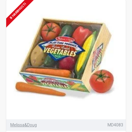
В НАЯВНОСТІ
Психологи вважають, що ігри з піском сприятливо
впливають на психіку, позбавляючи від негативних
емоцій, тривожного настрою, страхів, допомагаючи
часом у вирішенні проблем.
А ще спільні ігри з піском допомагають батькам
вивчити особливості поведінки малюка та його
розвитку.
Як працює «пісочна терапія»?
Малята часто не можуть висловити словами свої
страхи та тривоги. Зробити це допоможе піщана
терапія. За допомогою іграшкових персонажів дитина
програє хвилюючу його ситуацію, створює картину
Melissa&Doug
MD4083
власне світу з піску, звільняючись від тривог,