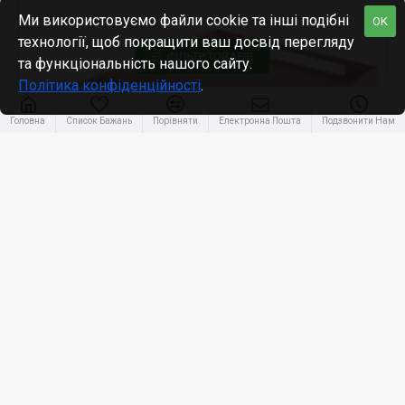
Ми використовуємо файли cookie та інші подібні
OK
технології, щоб покращити ваш досвід перегляду
ФІЛЬТР ТОВАРІВ
та функціональність нашого сайту.
Політика конфіденційності
.
Головна
Список Бажань
Порівняти
Електронна Пошта
Подзвонити Нам
ТМ ДивоГрай
mon-325
Піднос великий
480.00₴