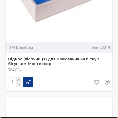
ТМ ДивоГрай
mon-00314
Піднос (пісочниця) для малювання на піску з
бігунком, Монтессорі
784.00₴