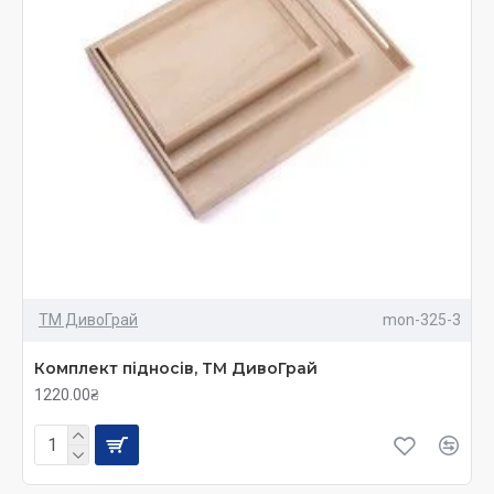
 із агресією, тривожністю;
 з відсутністю порозуміння з батьками;
 із розладами невротичного характеру;
 з нетриманням сечі чи калу (енурез, енкопрез);
ТМ ДивоГрай
mon-325-3
 із психосоматичними захворюваннями;
Комплект підносів, ТМ ДивоГрай
1220.00₴
 зі страхом перед школою, садком;