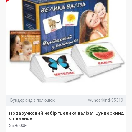
Вундеркінд з пелюшок
wunderkind-95319
Подарунковий набiр "Велика валiза", Вундеркинд
с пеленок
2576.00₴