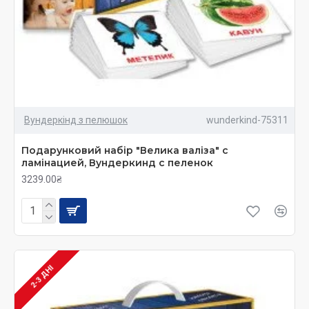
Вундеркінд з пелюшок
wunderkind-75311
Подарунковий набiр "Велика валiза" с
ламiнацией, Вундеркинд с пеленок
3239.00₴
2-3 ДНІ