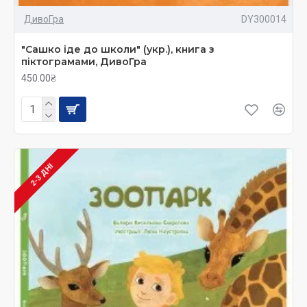
ДивоГра
DY300014
"Сашко іде до школи" (укр.), книга з
піктограмами, ДивоГра
450.00₴
2-3 ДНІ