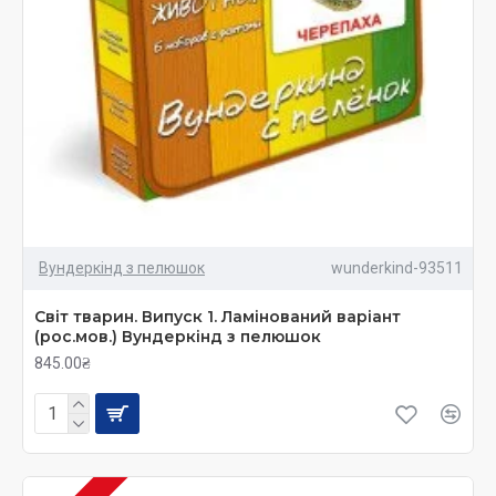
Вундеркінд з пелюшок
wunderkind-93511
Світ тварин. Випуск 1. Ламінований варіант
(рос.мов.) Вундеркінд з пелюшок
845.00₴