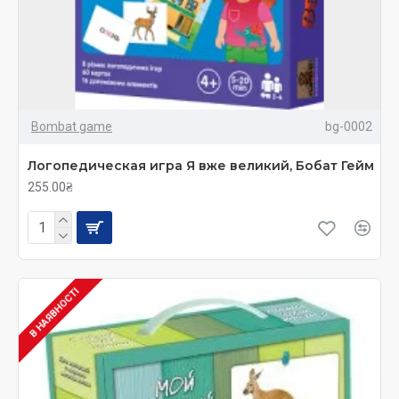
вашої дитини будуть розвиватися швидко та
ефективно з перших років її життя.
Bombat game
bg-0002
Логопедическая игра Я вже великий, Бобат Гейм
255.00₴
В НАЯВНОСТІ