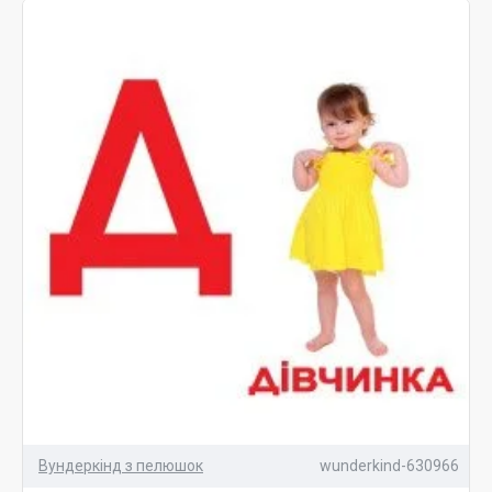
вивчати мову вона починає з повторення звуків, і
не лише звуків людської мови. Вченими
доведено, чим частіше ми, батьки, говоритимемо
з нашими дітками, тим швидше вони навчаться
говорити – адже вони намагатимуться
повторювати звуки та слова.
Сучасні розвиваючі ігри, іграшки та
набори, методики на розвиток листа та мови не
тільки прискорюють розвиток діток, а також:
·
розвивають у малюків різноманітні
мовні здібності;
·
знайомлять дітей із різноманіттям
світу звуків;
·
вчать звуків та вчать відтворювати їх;
Вундеркінд з пелюшок
wunderkind-630966
·
роблять малюка більш товариським