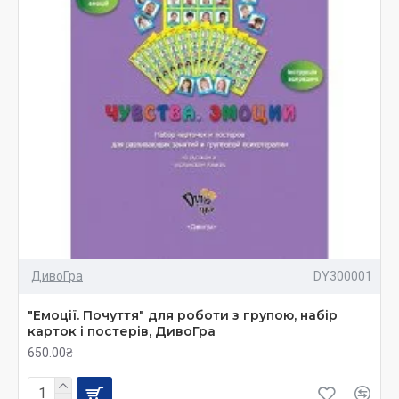
ДивоГра
DY300001
"Емоції. Почуття" для роботи з групою, набір
карток і постерів, ДивоГра
650.00₴