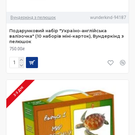
Вундеркінд з пелюшок
wunderkind-94187
Подарунковий набір "Україно-англійська
валізочка" (10 наборів міні-карток), Вундеркінд з
пелюшок
750.00₴
2-3 ДНІ