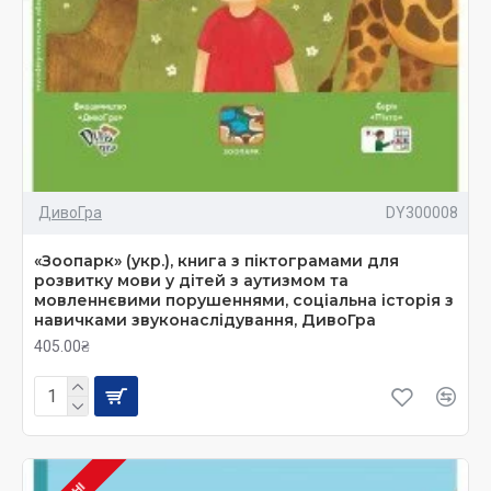
ДивоГра
DY300008
«Зоопарк» (укр.), книга з піктограмами для
розвитку мови у дітей з аутизмом та
мовленнєвими порушеннями, соціальна історія з
навичками звуконаслідування, ДивоГра
405.00₴