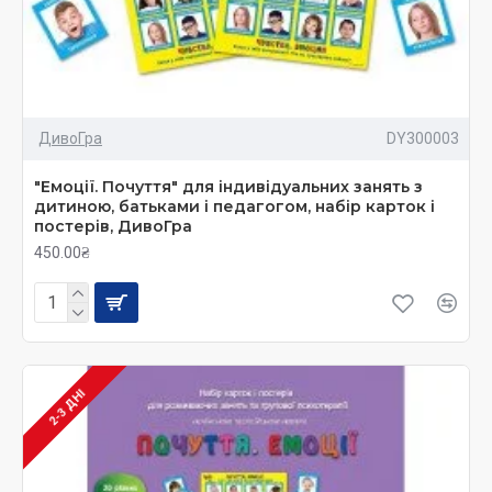
ДивоГра
DY300003
"Емоції. Почуття" для індивідуальних занять з
дитиною, батьками і педагогом, набір карток і
постерів, ДивоГра
450.00₴
2-3 ДНІ