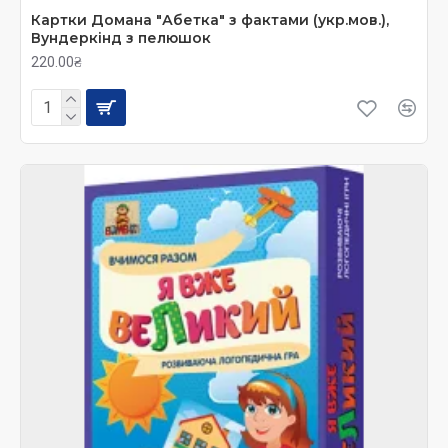
(чим краще він освоює розвиваючі
Картки Домана "Абетка" з фактами (укр.мов.),
ігри на розвиток своїх здібностей,
Вундеркінд з пелюшок
тим більш розвиненою стає мова, і
220.00₴
тим швидше дитина починає
спілкуватися і з батьками, і з дітьми
свого віку);
·
розвивають навички правильного
читання;
·
привчають його до читання;
Розвиваючі ігри та методики на розвиток
читання та мови допоможуть батькам добре
підготувати малюка до школи, сприяють
мисленню та розвитку інтелекту.
У
нашому Інтернет
магазин ви
зможете знайти розвиваючі ігри призначені для
малюків різного віку. Завдяки їм, читання та мова