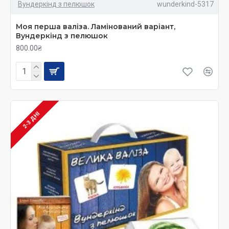
Вундеркінд з пелюшок
wunderkind-5317
Моя перша валіза. Ламінований варіант,
Вундеркінд з пелюшок
800.00₴
2-3 ДНІ