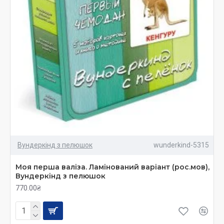
Вундеркінд з пелюшок
wunderkind-5315
Моя перша валіза. Ламінований варіант (рос.мов),
Вундеркінд з пелюшок
770.00₴