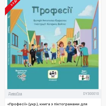
2-3 ДНІ
ДивоГра
DY300010
«Професії» (укр.), книга з піктограмами для