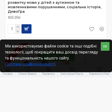
розвитку мови у дітей з аутизмом та
мовленнєвими порушеннями, соціальна історія,
ДивоГра
405.00₴
Ми використовуємо файли cookie та інші подібні
OK
2-3 ДНІ
технології, щоб покращити ваш досвід перегляду
ФІЛЬТР ТОВАРІВ
та функціональність нашого сайту.
Політика конфіденційності
.
Головна
Список Бажань
Порівняти
Електронна Пошта
Подзвонити Нам