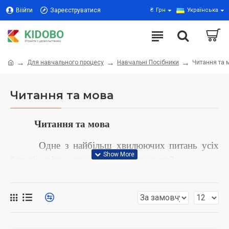
Віійти
Зареєструватися
₴
Грн
Українська
Для навчального процесу
Навчальні Посібники
Читання та 
Читання та мова
Читання та мова
Одне з найбільш хвилюючих питань усіх
батьків світу – коли малюк заговорить?
За допомогою розвиваючих методик та ігор
можна допомогти розвинути мову та здатність
говорити.
У якій би точці світу не проживала дитина,