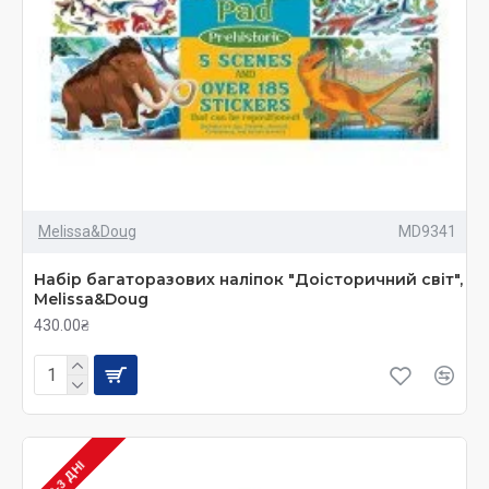
Melissa&Doug
MD9341
Набір багаторазових наліпок "Доісторичний світ",
Melissa&Doug
430.00₴
2-3 ДНІ