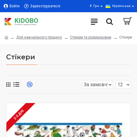
Віійти
Зареєструватися
₴
Грн
Українська
Для навчального процесу
Стікери та розмальовки
Стікери
Стікери
2-3 ДНІ