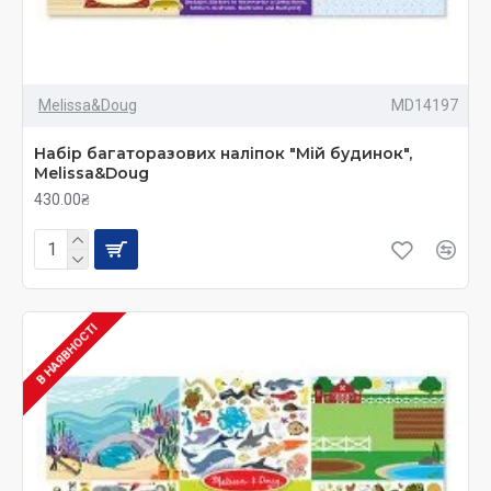
Melissa&Doug
MD14197
Набір багаторазових наліпок "Мій будинок",
Melissa&Doug
430.00₴
В НАЯВНОСТІ