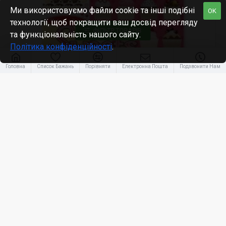
Ми використовуємо файли cookie та інші подібні
OK
технології, щоб покращити ваш досвід перегляду
ФІЛЬТР ТОВАРІВ
та функціональність нашого сайту.
Політика конфіденційності
.
Головна
Список Бажань
Порівняти
Електронна Пошта
Подзвонити Нам
Melissa&Doug
MD4239
Набір наліпок "Мої солодощі", Melissa&Doug
436.00₴