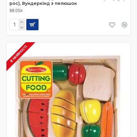
рос), Вундеркінд з пелюшок
88.00₴
В НАЯВНОСТІ