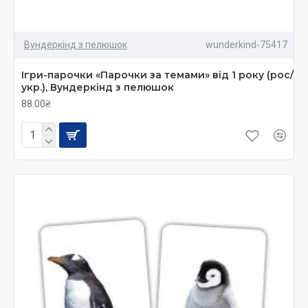
Для підлітків віком від дванадцяти до
п'ятнадцяти років
Вундеркінд з пелюшок
wunderkind-75417
Допомагає молодим людям зрозуміти себе в
ширших рамках;
Ігри-парочки «Парочки за темами» від 1 року (рос/
укр.), Вундеркінд з пелюшок
88.00₴