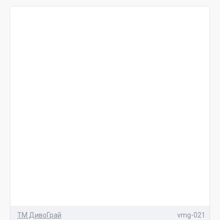
ТМ ДивоГрай
vmg-021