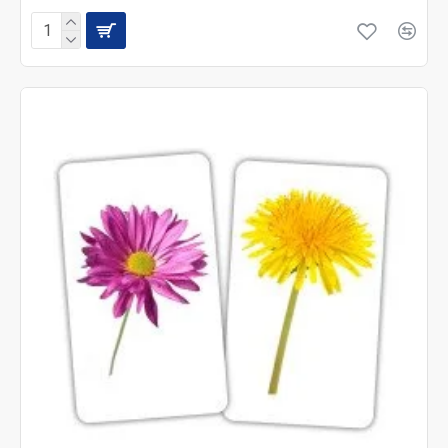
· сприяє соціальному розвитку через
шанобливе, чітке спілкування;
· Містить велику різноманітність матеріалів
для розвитку грамотності та математичного
розуміння.
Для дітей віком від шести до дванадцяти років
· Є можливість спільного інтелектуального
дослідження, в якому інтереси дитини
підтримуються та спрямовуються;
· Підтримується розвиток впевненості у собі,
уяви, інтелектуальної незалежності;
· Сприяє розумінню своєї ролі суспільстві.