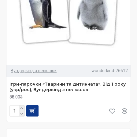
Вундеркінд з пелюшок
wunderkind-76612
Ігри-парочки «Тварини та дитинчата». Від 1 року
(укр/рос), Вундеркінд з пелюшок
88.00₴