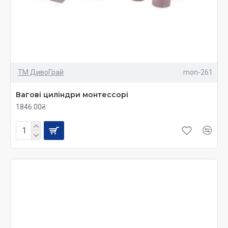
ТМ ДивоГрай
mon-261
Вагові циліндри монтессорі
1846.00₴