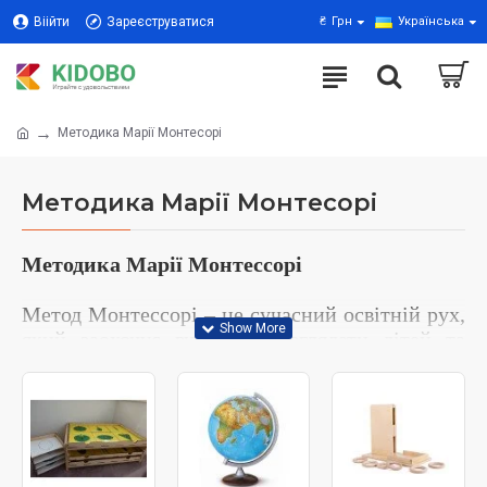
Віійти
Зареєструватися
₴
Грн
Українська
Методика Марії Монтесорі
Методика Марії Монтесорі
Методика Марії Монтессорі
Метод Монтессорі – це сучасний освітній рух,
який заохочує вчителів розглядати дітей та
навчання у класі інакше, ніж звичайні
стосунки вчителя та учня. Замість
концентруватися на стандартній освіті, цей
метод фокусується на повазі та заохоченні
індивідуальних відмінностей кожної дитини.