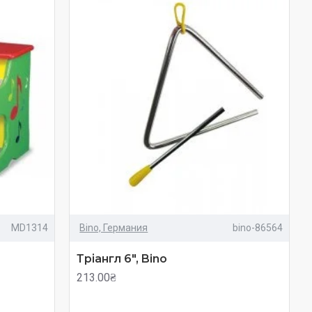
MD1314
Bino, Германия
bino-86564
Тріангл 6", Bino
213.00₴