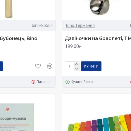
bino-86561
Bino, Германия
 бубонець, Bino
Дзвіночки на браслеті, Т
199.00₴
КУПИТИ
Питання
Купити Зараз