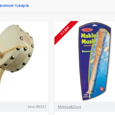
рафії композиторів та загальну історію музики, називають музичн
вняння товарів
нти Монтессорі в першу чергу виготовлені з безпечних матер
2-3 ДНІ
нків та прикрас. Вони охоплюють багату палітру від духов
не не кількість, а якість. Дитина, маючи навіть невеликий н
ти свої мелодії і навіть підключати рідних та близьких до своєї т
ми товарами?
убни, тамбурини.
у вигляді грибочків, пташок, матрьошок тощо.
рязкальця, маракаси, триангли, шейкери, тріскачки.
оркестрів.
ьєти.
шки, металофони, ксилофони та багато іншого.
т-магазині Kidibo купити Монтессорі матеріали музичні інст
bino-86551
Melissa&Doug
ого дитинства любов до музики. Адже ще давні помітили, що вон