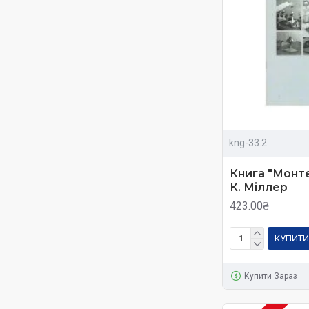
kng-33.2
Книга "Монт
К. Міллер
423.00₴
КУПИТИ
Купити Зараз