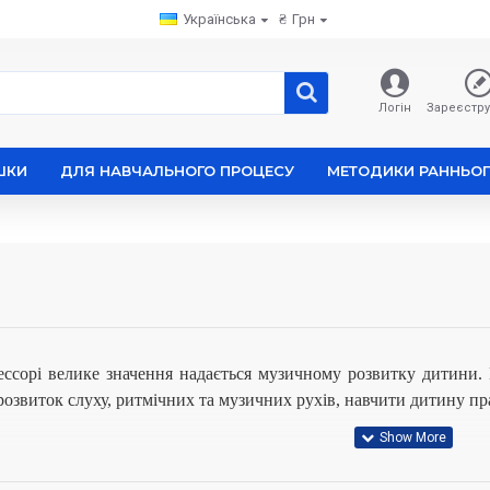
Українська
₴
Грн
Логін
Зареєстру
ШКИ
ДЛЯ НАВЧАЛЬНОГО ПРОЦЕСУ
МЕТОДИКИ РАННЬОГ
ссорі велике значення надається музичному розвитку дитини. Вс
 розвиток слуху, ритмічних та музичних рухів, навчити дитину пр
 Монтессорі охоплює як практичну, а й теоретичну частина. Крі