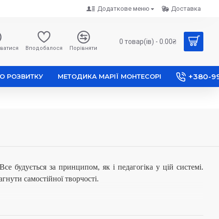
Додаткове меню
Доставка
0 товар(ів) - 0.00₴
ватися
Вподобалося
Порівняти
+380-9
О РОЗВИТКУ
МЕТОДИКА МАРІЇ МОНТЕСОРІ
е будується за принципом, як і педагогіка у цій системі.
агнути самостійної творчості.
м того, що дитина пробує різні інструменти, вивчає їх, їй