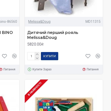
bino-86560
Melissa&Doug
MD11315
М BINO
Дитячий перший рояль
Melissa&Doug
5820.00₴
КУПИТИ
Питання
Купити Зараз
Питання
В НАЯВНОСТІ