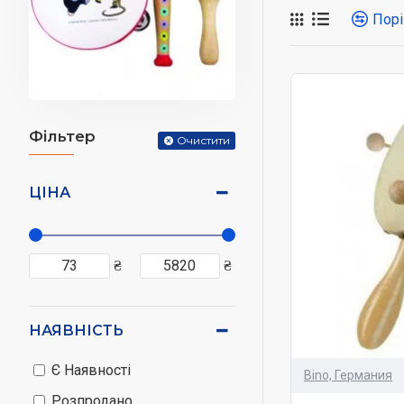
розповідають біог
Порі
Музичні інструме
недоречних малю
Монтессорі голов
Фільтер
Очистити
музикувати, склада
Що є описувани
ЦІНА
Барабани, б
Свистульки 
₴
₴
Дзвіночки, б
Набори для 
Різні кастан
НАЯВНІСТЬ
Губні гармо
У нашому інтерне
Є Наявності
Bino, Германия
прищепити з раннь
Розпродано