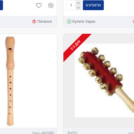
КУПИТИ
Питання
Купити Зараз
2-3 ДНІ
bino-86580
РУДІ
ru