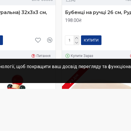
ральна) 32х3х3 см,
Бубенці на ручці 26 см, Ру
198.00₴
КУПИТИ
Питання
Купити Зараз
нології, щоб покращити ваш досвід перегляду та функціона
2-3 ДНІ