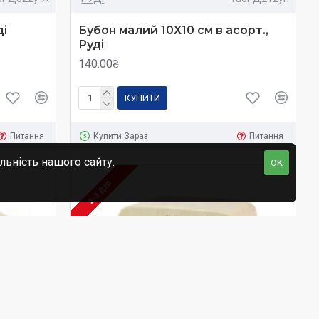
ді
Бубон малий 10Х10 см в асорт.,
Руді
140.00₴
КУПИТИ
Питання
Купити Зараз
Питання
льність нашого сайту.
OK
2-3 ДНІ