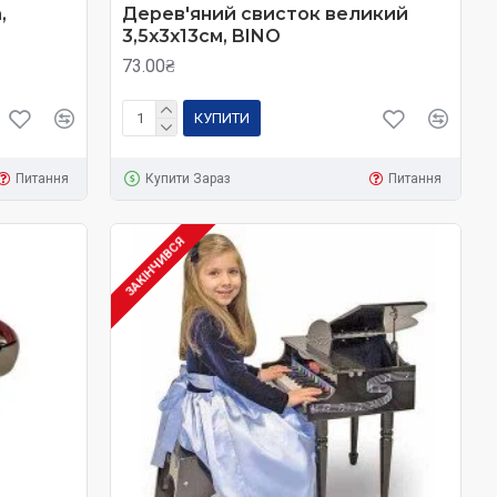
,
Дерев'яний свисток великий
тму, покращити пам'ять, навчити розрізняти музику різного
3,5х3х13см, BINO
нервова система та відмінно стимулюється розвиток мови у
73.00₴
КУПИТИ
Питання
Купити Зараз
Питання
ЗАКІНЧИВСЯ