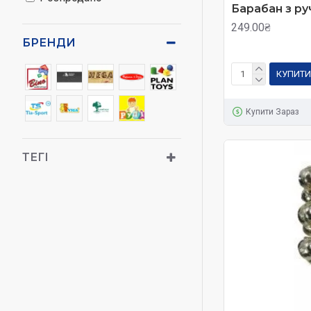
Барабан з ру
Монтессорі матері
249.00₴
характеру, вміти
БРЕНДИ
дитини.
КУПИТИ
Купити Зараз
ТЕГІ