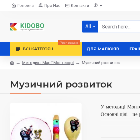
Головна
Про Нас
Контакти
All
Розпродаж
ВСІ КАТЕГОРІЇ
ДЛЯ МАЛЮКІВ
ІГРА
Методика Марії Монтесорі
Музичний розвиток
Музичний розвиток
У методиці Монте
Основні цілі – це
Музичний розвиток