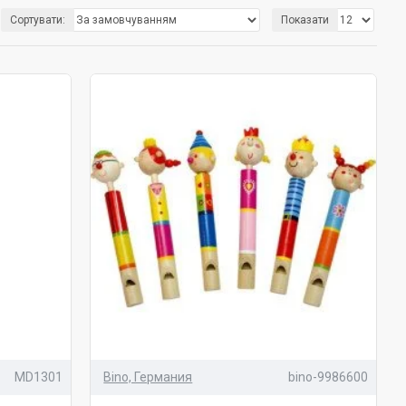
і терміни.
Сортувати:
Показати
іалів, мають приємний звук, без надмірностей у вигляді
их інструментів до ударних. За принципом методу Марії
абір у вигляді барабана, свистульки та дзвіночків, зможе
ворчості.
рументи рекомендовано вчителям та батькам, які прагнуть
MD1301
Bino, Германия
bino-9986600
а благотворно впливає не лише на душу, а й на тіло.