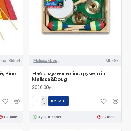
bino- 86554
Melissa&Doug
MD488
, Bino
Набір музичних інструментів,
Melissa&Doug
2030.00₴
КУПИТИ
Питання
Купити Зараз
Питання