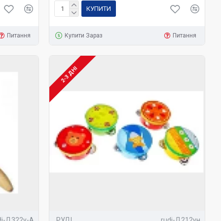
КУПИТИ
Питання
Купити Зараз
Питання
2-3 ДНІ
di-Д322у-А
РУДІ
rudi-Д212ун