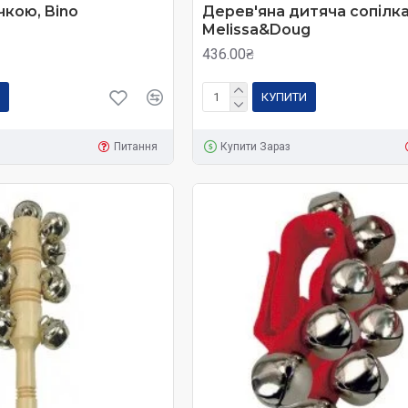
чкою, Bino
Дерев'яна дитяча сопілка
али з музичного розвитку здатні розвинути слух та почуття ри
Melissa&Doug
 її відчувати та слухати. Також завдяки музиці зміцнюється 
436.00₴
КУПИТИ
Питання
Купити Зараз