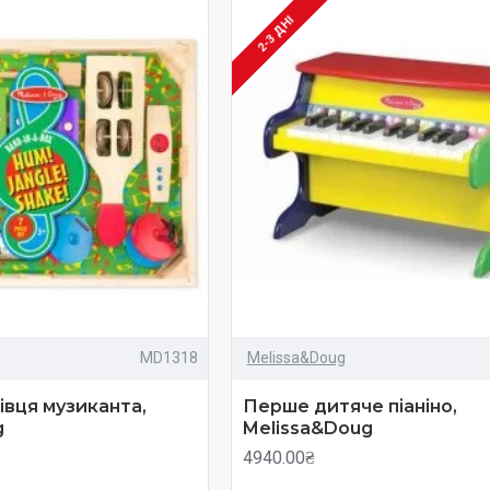
2-3 ДНІ
MD1318
Melissa&Doug
івця музиканта,
Перше дитяче піаніно,
g
Melissa&Doug
4940.00₴