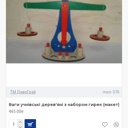
ТМ ДивоГрай
mon-376
Ваги учнівські дерев'яні з набором гирек (макет)
465.00₴