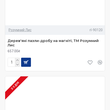
Розумний Лис
rl-90120
Дерев'яні пазли-дробу на магніті, ТМ Розумний
Лис
657.00₴
2-3 ДНІ