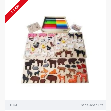
розроблені посібники, які розкривають такі галузі науки,
як математика, біологія, історія, географія та, звичайно,
2-3 ДНІ
продовжується навчання мов. Монтессорі матеріали 6-12
постійно переплітаються. Наприклад, вивчаючи історію
древніх людей, діти дізнаються про перших ссавців тощо.
Дитина у віці – дослідник. Монтессорі матеріали 6-12
років підготовлені в такій послідовності, щоб дитина
змогла самостійно вивчати та знаходити відповіді. Велика
увага приділяється математиці. Діти, засвоївши початкові
поняття, переходять до складніших прикладів: дроби,
вимір, поділ стовпчиком та рівняння алгебри. Те саме і з
геометрією: від малого (2-х, 3-х мірних фігур) до
складнішого (багатокутники, кола, кути).
Що є описуваними товарами?
Граматичні коробки.
Коробочки склад чисел.
HEGA
hega-absolute
Дошки для множення та поділу.