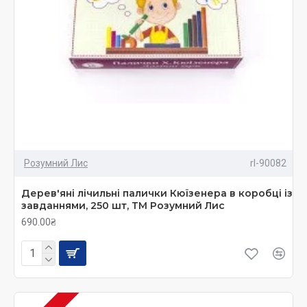
Розумний Лис
rl-90082
Дерев'яні лічильні палички Кюїзенера в коробці із
завданнями, 250 шт, ТМ Розумний Лис
690.00₴