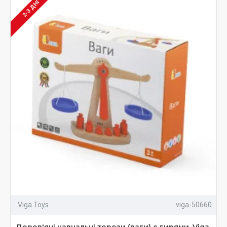
2-3 ДНІ
Viga Toys
viga-50660
Дерев'яні навчальні терези (ваги) с гирями, Viga