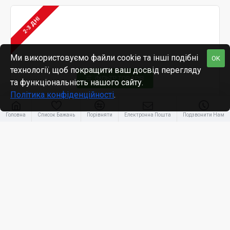
2-3 ДНІ
Ми використовуємо файли cookie та інші подібні
OK
технології, щоб покращити ваш досвід перегляду
ФІЛЬТР ТОВАРІВ
та функціональність нашого сайту.
Політика конфіденційності
.
Головна
Список Бажань
Порівняти
Електронна Пошта
Подзвонити Нам
Viga Toys
viga-44538