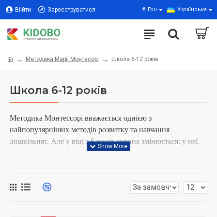
Віійти
Зареєструватися
₴
Грн
Українська
Методика Марії Монтесорі
Школа 6-12 років
Школа 6-12 років
Методика Монтессорі вважається однією з
найпопулярніших методів розвитку та навчання
дошкільнят. Але у віці з 6 років дитина змінюється: у неї,
за словами самої Марії Монтессорі, починається «голод
знань», з'являється жага до спільної роботи, розвивається
уява, підвищується почуття справедливості.
Матеріали Монтессорі для школярів 6-12 ґрунтуються на
величезному інтересі дитини. Саме для цього були