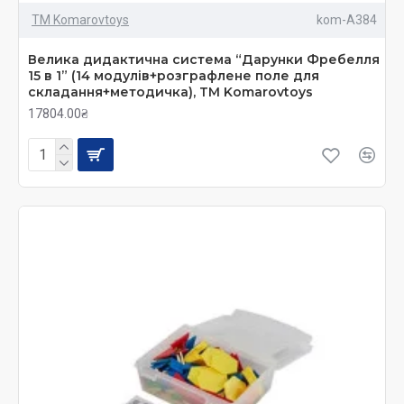
ТМ Komarovtoys
kom-А384
Велика дидактична система “Дарунки Фребелля
15 в 1” (14 модулів+розграфлене поле для
складання+методичка), ТМ Komarovtoys
17804.00₴