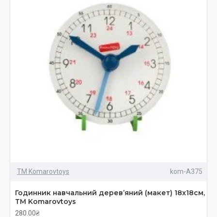
ТМ Komarovtoys
kom-A375
Годинник навчальний дерев’яний (макет) 18х18см,
ТМ Komarovtoys
280.00₴