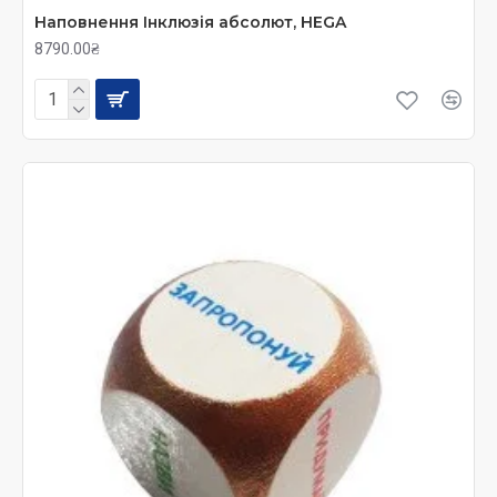
Теллурій (модель Сонце-Земля-Луна) та багато
Наповнення Інклюзія абсолют, HEGA
іншого.
8790.00₴
У нашому інтернет-магазині Kidibo купити Монтессорі
матеріали для школярів 6-12 слід не тільки батькам, а й
вчителям. Діти завжди мають багато питань – «як?»,
«чому?», «навіщо?». Саме завдяки самостійному вивченню
та пошуку відповідей, діти отримають і запам'ятають
більше, ніж через звичайне зубріння.
Навчаючись за методикою Монтессорі, діти знаходять
впевненість у своїх силах і самостійно шукають своє місце
у світі.