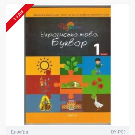
2-3 ДНІ
ДивоГра
DY-PG1