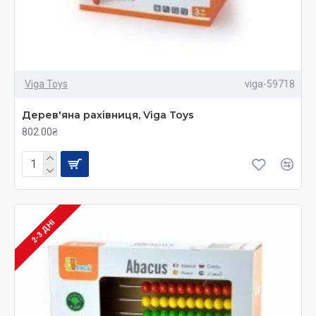
Viga Toys
viga-59718
Дерев'яна рахівниця, Viga Toys
802.00₴
2-3 ДНІ