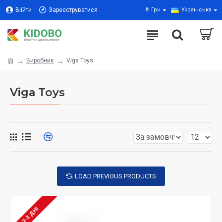
Віійти
Зареєструватися
₴
Грн
Українська
Виробник
Viga Toys
Viga Toys
LOAD PREVIOUS PRODUCTS
2-3 ДНІ