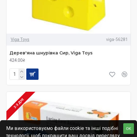
Viga Toys
viga-56281
Дерев'яна шнурівка Сир, Viga Toys
424.00₴
2-3 ДНІ
Ми використовуємо файли cookie та інші подібні
OK
технології, щоб покращити ваш досвід перегляду