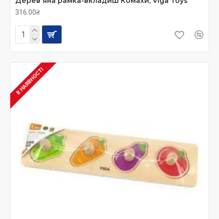
Дерев'яна рамка-вкладиш Комахи, Viga Toys
316.00₴
В НАЯВНОСТІ