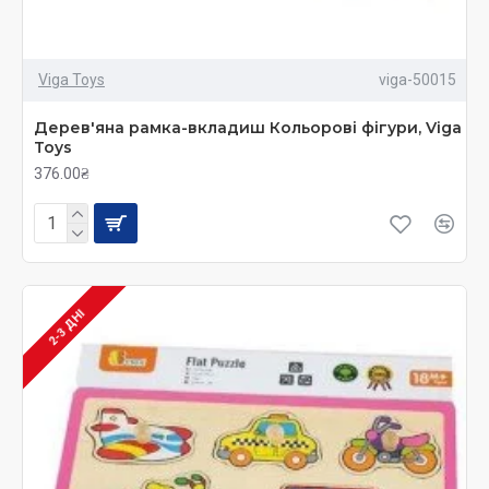
Viga Toys
viga-50015
Дерев'яна рамка-вкладиш Кольорові фігури, Viga
Toys
376.00₴
2-3 ДНІ