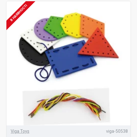
В НАЯВНОСТІ
Viga Toys
viga-50538