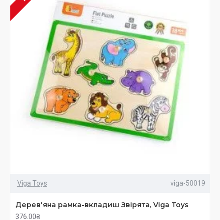
Viga Toys
viga-50019
Дерев'яна рамка-вкладиш Звірята, Viga Toys
376.00₴