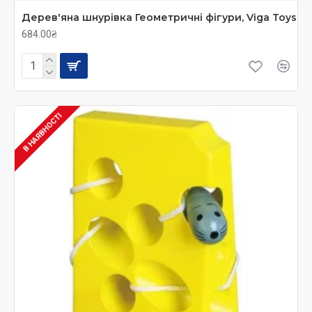
Дерев'яна шнурівка Геометричні фігури, Viga Toys
684.00₴
В НАЯВНОСТІ