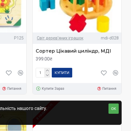
Р125
Світ дерев'яних іграшок
mdi-d028
Сортер Цікавий циліндр, МДІ
399.00₴
КУПИТИ
Питання
Купити Зараз
Питання
В НАЯВНОСТІ
льність нашого сайту.
OK