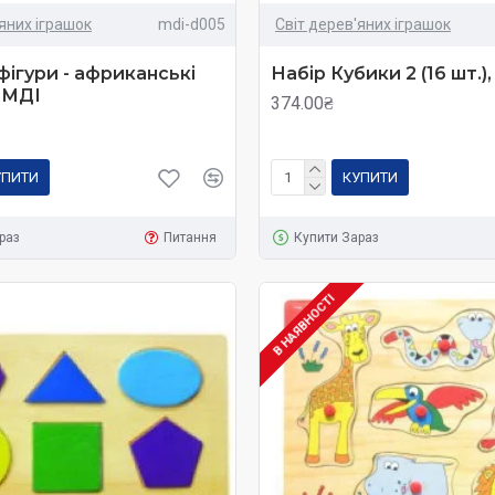
'яних іграшок
mdi-d005
Світ дерев'яних іграшок
фігури - африканські
Набір Кубики 2 (16 шт.)
 МДІ
374.00₴
УПИТИ
КУПИТИ
раз
Питання
Купити Зараз
В НАЯВНОСТІ