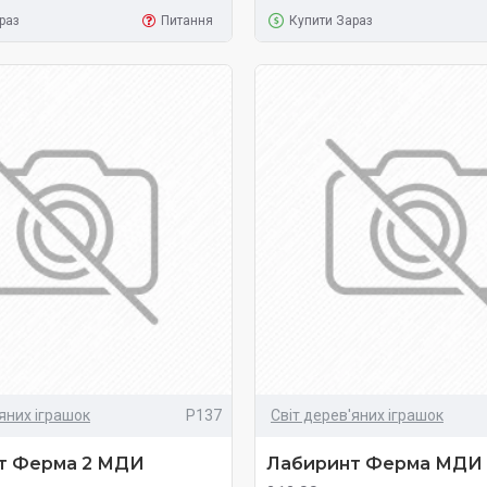
раз
Питання
Купити Зараз
'яних іграшок
Р137
Світ дерев'яних іграшок
т Ферма 2 МДИ
Лабиринт Ферма МДИ