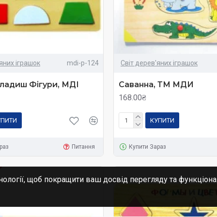
'яних іграшок
mdi-p-124
Світ дерев'яних іграшок
ладиш Фігури, МДІ
Саванна, ТМ МДИ
168.00₴
УПИТИ
КУПИТИ
раз
Питання
Купити Зараз
нології, щоб покращити ваш досвід перегляду та функціона