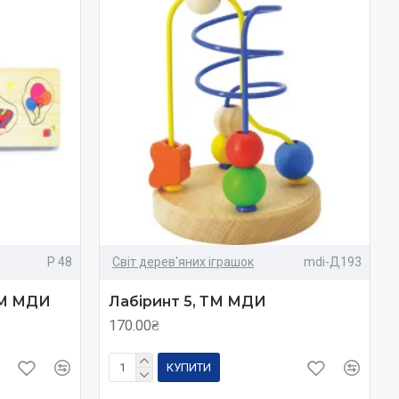
Р 48
Світ дерев'яних іграшок
mdi-Д193
ТМ МДИ
Лабіринт 5, ТМ МДИ
170.00₴
КУПИТИ