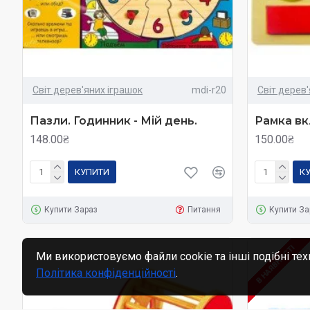
Світ дерев'яних іграшок
mdi-r20
Світ дерев
Пазли. Годинник - Мій день.
Рамка вк
148.00₴
150.00₴
КУПИТИ
К
Купити Зараз
Питання
Купити За
В НАЯВНОСТІ
Ми використовуємо файли cookie та інші подібні тех
Політика конфіденційності
.