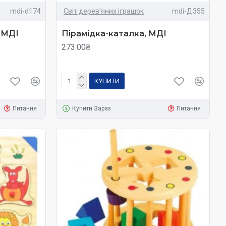
mdi-d174
Світ дерев'яних іграшок
mdi-Д355
, МДІ
Пірамідка-каталка, МДІ
273.00₴
КУПИТИ
Питання
Купити Зараз
Питання