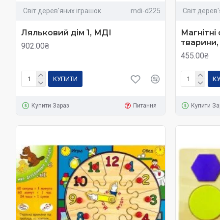
Світ дерев'яних іграшок
mdi-d225
Світ дерев
Ляльковий дім 1, МДІ
Магнітні 
тварини,
902.00₴
455.00₴
КУПИТИ
К
Купити Зараз
Питання
Купити За