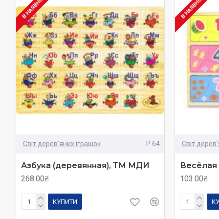
В НАЯВНОСТІ
В НАЯВНОСТІ
Світ дерев'яних іграшок
Р 64
Світ дерев
Азбука (деревянная), ТМ МДИ
Весёлая
268.00₴
103.00₴
КУПИТИ
К