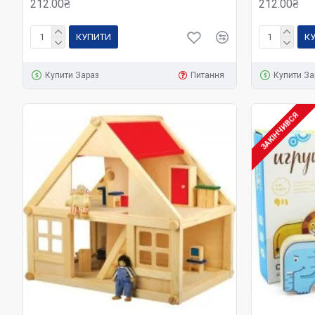
212.00₴
212.00₴
КУПИТИ
К
Купити Зараз
Питання
Купити За
ЗАКІНЧИВСЯ