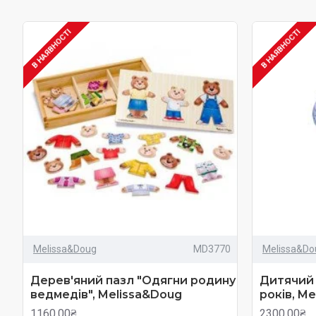
В НАЯВНОСТІ
В НАЯВНОСТІ
Melissa&Doug
MD3770
Melissa&Do
Дерев'яний пазл "Одягни родину
Дитячий 
ведмедів", Melissa&Doug
років, M
1160.00₴
2300.00₴