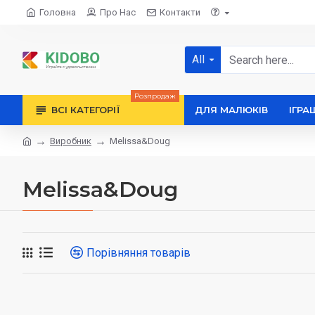
Головна
Про Нас
Контакти
All
Розпродаж
ВСІ КАТЕГОРІЇ
ДЛЯ МАЛЮКІВ
ІГРА
Виробник
Melissa&Doug
Melissa&Doug
Порівняння товарів