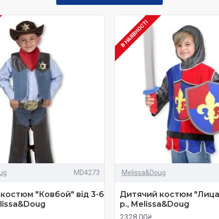
В НАЯВНОСТІ
ug
MD4273
Melissa&Doug
костюм "Ковбой" від 3-6
Дитячий костюм "Лицар
elissa&Doug
р., Melissa&Doug
2328.00₴