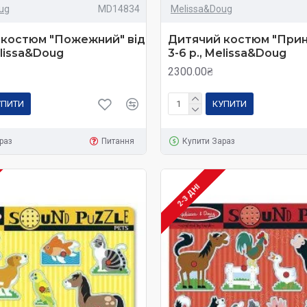
ug
MD14834
Melissa&Doug
 костюм "Пожежний" від
Дитячий костюм "Прин
elissa&Doug
3-6 р., Melissa&Doug
2300.00₴
УПИТИ
КУПИТИ
раз
Питання
Купити Зараз
2-3 ДНІ