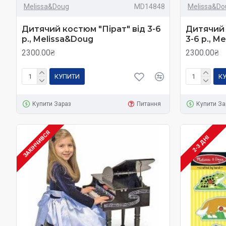
Melissa&Doug
MD14848
Melissa&Do
Дитячий костюм "Пірат" від 3-6
Дитячий
р., Melissa&Doug
3-6 р., M
2300.00₴
2300.00₴
КУПИТИ
К
Купити Зараз
Питання
Купити За
ЗАКІНЧИВСЯ
2-3 ДНІ