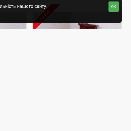
льність нашого сайту.
OK
2-3 ДНІ
MD2585
Melissa&Doug
MD2583
нати
Меблі для спальні
очка,
Вікторіанського будиночка,
Melissa&Doug