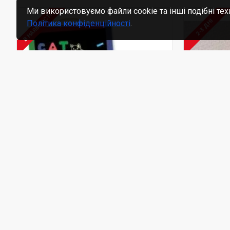
Ми використовуємо файли cookie та інші подібні тех
В НАЯВНОСТІ
2-3 ДНІ
Політика конфіденційності
.
Melissa&Doug
MD10145
Melissa&Do
Магнітна дошка / Дошка для
Меблі дл
малювання, Melissa&Doug
Вікторіа
Melissa&
1450.00₴