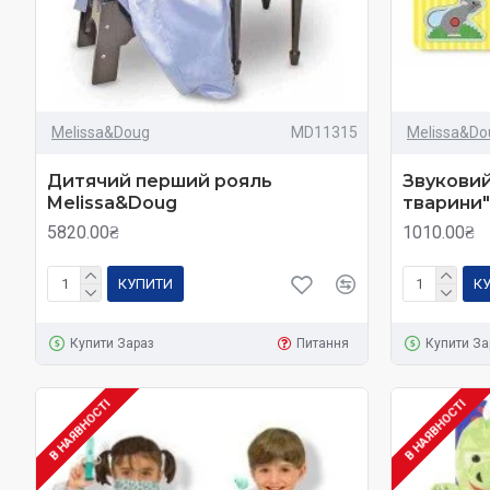
Melissa&Doug
MD11315
Melissa&Do
Дитячий перший рояль
Звуковий
Melissa&Doug
тварини"
5820.00₴
1010.00₴
КУПИТИ
К
Купити Зараз
Питання
Купити За
В НАЯВНОСТІ
В НАЯВНОСТІ