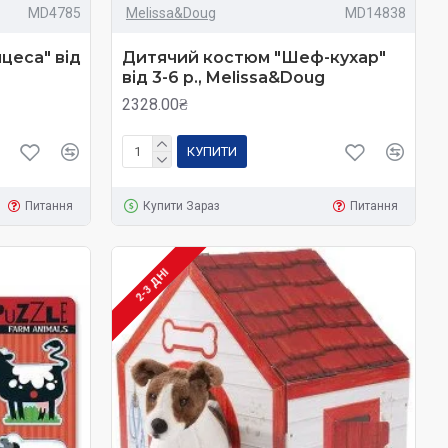
MD4785
Melissa&Doug
MD14838
цеса" від
Дитячий костюм "Шеф-кухар"
від 3-6 р., Melissa&Doug
2328.00₴
КУПИТИ
Питання
Купити Зараз
Питання
2-3 ДНІ