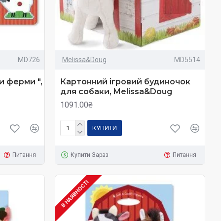
MD726
Melissa&Doug
MD5514
и ферми ",
Картонний ігровий будиночок
для собаки, Melissa&Doug
1091.00₴
КУПИТИ
Питання
Купити Зараз
Питання
В НАЯВНОСТІ