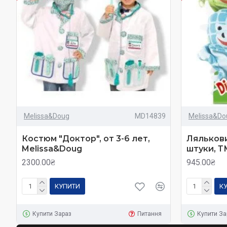
Melissa&Doug
MD14839
Melissa&Do
Костюм "Доктор", от 3-6 лет,
Лялькови
Melissa&Doug
штуки, Т
2300.00₴
945.00₴
КУПИТИ
К
Купити Зараз
Питання
Купити За