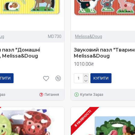
ug
MD730
Melissa&Doug
 пазл "Домашні
Звуковий пазл "Тварин
, Melissa&Doug
Melissa&Doug
1010.00₴
УПИТИ
КУПИТИ
раз
Питання
Купити Зараз
В НАЯВНОСТІ