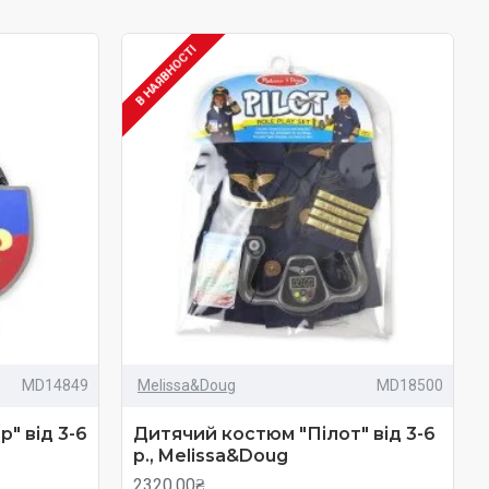
В НАЯВНОСТІ
MD14849
Melissa&Doug
MD18500
" від 3-6
Дитячий костюм "Пілот" від 3-6
р., Melissa&Doug
2320.00₴