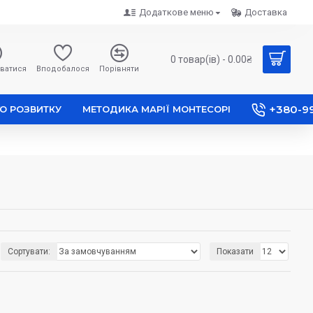
Додаткове меню
Доставка
0 товар(ів) - 0.00₴
ватися
Вподобалося
Порівняти
+380-9
О РОЗВИТКУ
МЕТОДИКА МАРІЇ МОНТЕСОРІ
Сортувати:
Показати