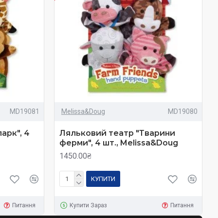
MD19081
Melissa&Doug
MD19080
арк", 4
Ляльковий театр "Тварини
ферми", 4 шт., Melissa&Doug
1450.00₴
КУПИТИ
Питання
Купити Зараз
Питання