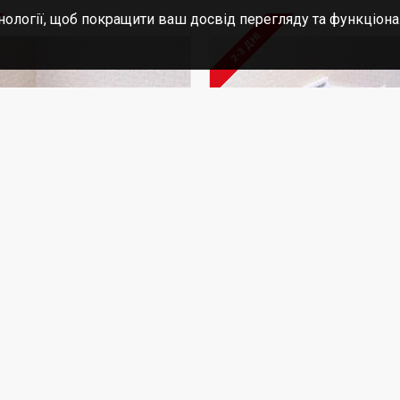
нології, щоб покращити ваш досвід перегляду та функціона
2-3 ДНІ
ug
MD2584
Melissa&Doug
я ванної кімнати
Меблі для дитячої кім
нського будиночка,
Вікторіанського будин
Doug
Melissa&Doug