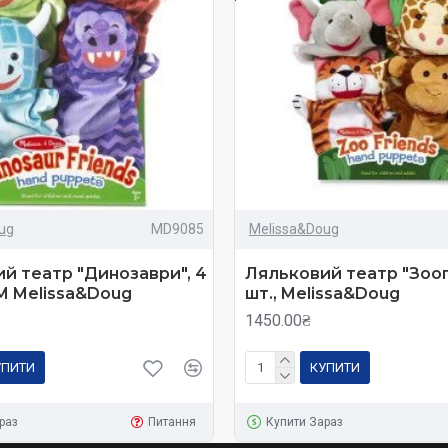
ug
MD9085
Melissa&Doug
й театр "Динозаври", 4
Ляльковий театр "Зооп
М Melissa&Doug
шт., Melissa&Doug
1450.00₴
УПИТИ
КУПИТИ
раз
Питання
Купити Зараз