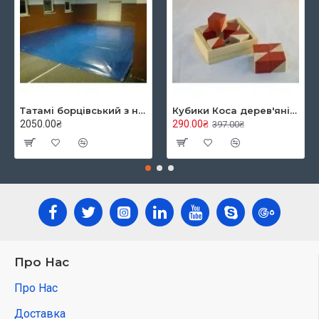
Татамі борцівський з накидкою кв.м, TIA-SPORT
Кубики Коса дерев'яні в коробці
2050.00₴
290.00₴
397.00₴
Про Нас
Про Нас
Доставка