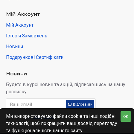
Мій Аккоунт
Мій Аккоунт
Історія Замовлень
Новини
Подарункові Сертифікати
Новини
Будьте в курсі новин та акцій, підписавшись на нашу
розсилку
Відправити
Ми використовуємо файли cookie та інші подібні
OK
Я прочитав
Privacy Policy
і згоден з умовами
технології, щоб покращити ваш досвід перегляду
та функціональність нашого сайту.