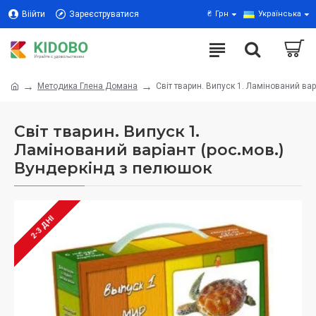
Віійти
Зареєструватися
₴
Грн
Українська
Методика Глена Домана
Світ тварин. Випуск 1. Ламінований вар
Світ тварин. Випуск 1.
Ламінований варіант (рос.мов.)
Вундеркінд з пелюшок
2-3 ДНІ