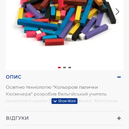
ОПИС
Освітню технологію “Кольорові палички
Кюїзенера” розробив бельгійський учитель
початкової школи Джордж Кюїзенер. Методика
проста та зрозуміла навіть дворічним дітям і
сприймається, як гра. Вона є математичним
ВІДГУКИ
посібником, що дає змогу піднести дитину до
розуміння абстрактних та математичних понять.