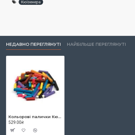
Кюїзенера
фіолетова — 9 шт.;
чорна — 8 шт.;
бордова — 7 шт.;
синя — 5 шт.;
НЕДАВНО ПЕРЕГЛЯНУТІ
НАЙБІЛЬШЕ ПЕРЕГЛЯНУТІ
помаранчева — 4 шт.
Набір виготовлений з дерева та пофарбований в
яскраві європейські стійкі фарби на водній основі,
деталі добре відшліфовані.
Упаковано в зручний пластиковий контейнер для
зберігання розміром 160х120х75 мм .
Комплектується книжечкою з прикладами задач
(12х12 см).
Кольорові палички Кюїзенера (116 шт. в наборі), ТМ Komarovtoys
529.00₴
Відповідає вимогам концепції Нової української
школи.