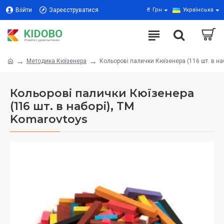
Віійти
Зареєструватися
₴
Грн
Українська
Методика Кюїзенера
Кольорові палички Кюїзенера (116 шт. в на
Кольорові палички Кюїзенера
(116 шт. в наборі), ТМ
Komarovtoys