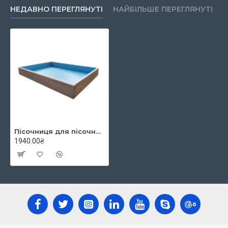
створення матерії внутрішніх образів. Для пісочної
НЕДАВНО ПЕРЕГЛЯНУТІ
НАЙБІЛЬШЕ ПЕРЕГЛЯНУТІ
терапії використовують багато елементів – фігурки
тварин і людей, будівлі, рослини, машинки, казкові
персонажі. Дитина створює композиції, які дуже
багато можуть сказати про нього психолога, у свою
чергу м'яко спрямовує творчі дії в русло
особистісного розвитку та становлення. Будуючи
пісочні світи, діти неусвідомлено вибудовують їх і
всередині себе, упорядковуючи думки, проганяючи
страхи, усуваючи протиріччя.
Пісочниця для пісочної терапії, 70*50*8 см
Заняття пісочною терапією допомагають:
1940.00₴
розібратися у собі, візуалізувати внутрішній світ;
побудувати "ідеальний світ";
зняти напругу – фізичну і психічну;
розвинути творчі задатки;
самостійно виходити із проблемних ситуацій;
відчути комфорт та спокій;
сформувати у дитини логічне, аналітичне та