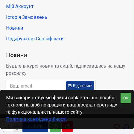
Мій Аккоунт
Історія Замовлень
Новини
Подарункові Сертифікати
Новини
Будьте в курсі новин та акцій, підписавшись на нашу
розсилку
Відправити
Ми використовуємо файли cookie та інші подібні
OK
Я прочитав
Privacy Policy
і згоден з умовами
технології, щоб покращити ваш досвід перегляду
та функціональність нашого сайту.
Політика конфіденційності
.
Copyright © 2022, Kidobo, All Rights Reserved
КУПИТИ