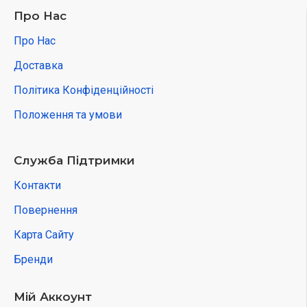
образне мислення;
Про Нас
покращити дрібну моторику.
Про Нас
Пісочницю також можна використовувати вдома для
Доставка
ігор із піском, для підготовки до школи.
Політика Конфіденційності
Положення та умови
Служба Підтримки
Контакти
Повернення
Карта Сайту
Бренди
Мій Аккоунт