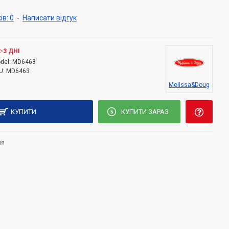
ного пластику, легко чистяться. Більш детальну інформацію про
ів: 0
-
Написати відгук
знатися, прочитавши статтю "
 літа з серії Sunny Patch
". Стаття також доступна на
2-3 ДНІ
del:
MD6463
 23.4 см
U:
MD6463
Melissa&Doug
КУПИТИ
КУПИТИ ЗАРАЗ
ня