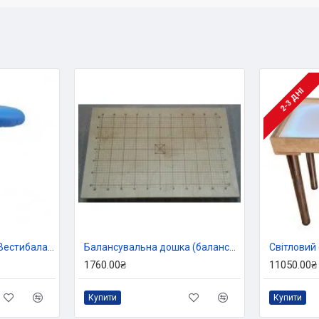
2-3 ДНІ
Балансир-тренажер Вестибаланс, Тia-sport
Балансувальна дошка (балансир) Белгау з поворотними ніжками
1760.00₴
11050.00₴
Купити
Купити