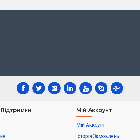
 Підтримки
Мій Аккоунт
Мій Аккоунт
ня
Історія Замовлень