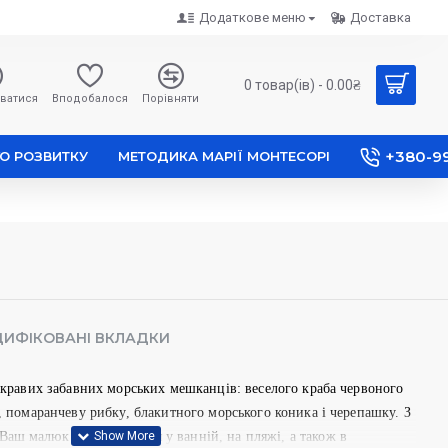
Додаткове меню
Доставка
0 товар(ів) - 0.00₴
ватися
Вподобалося
Порівняти
+380-9
О РОЗВИТКУ
МЕТОДИКА МАРІЇ МОНТЕСОРІ
ИФІКОВАНІ ВКЛАДКИ
яскравих забавних морських мешканців: веселого краба червоного
, помаранчеву рибку, блакитного морського коника і черепашку. З
ш малюк зможе гратися у ванній, на пляжі, а також в