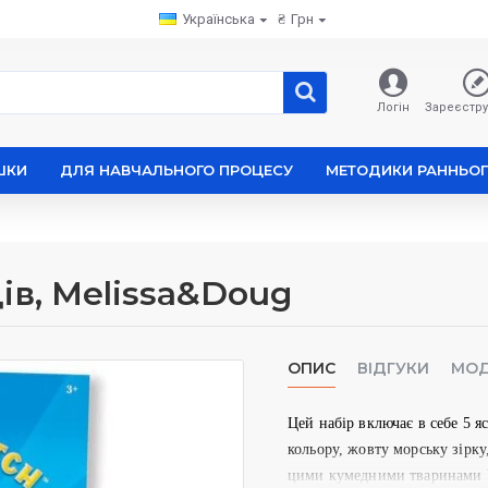
Українська
₴
Грн
Логін
Зареєстру
ШКИ
ДЛЯ НАВЧАЛЬНОГО ПРОЦЕСУ
МЕТОДИКИ РАННЬОГ
в, Melissa&Doug
ОПИС
ВІДГУКИ
МОД
Цей набір включає в себе 5 
кольору, жовту морську зірку
цими кумедними тваринами Ва