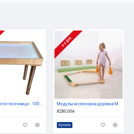
2-3 ДНІ
Світловий стіл-пісочниця - 100-60 см, Tia-sport
Модульна сенсорна доріжка Montessori, Tia-sport
8280.00₴
Купити