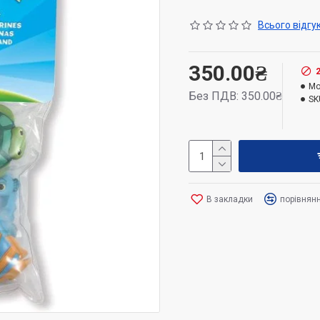
пісочниці. Виготовлені з міц
Всього відгук
товари для літа ви можете ді
Літні радості з іграшками для
українською мовою
.
350.00₴
Mo
Розмір упаковки: 5.1 х 11.9 х
Без ПДВ: 350.00₴
SK
В закладки
порівнян