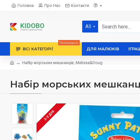
Головна
Про Нас
Контакти
All
Розпродаж
ВСІ КАТЕГОРІЇ
ДЛЯ МАЛЮКІВ
ІГРА
Набір морських мешканців, Melissa&Doug
Набір морських мешканці
2-3 ДНІ